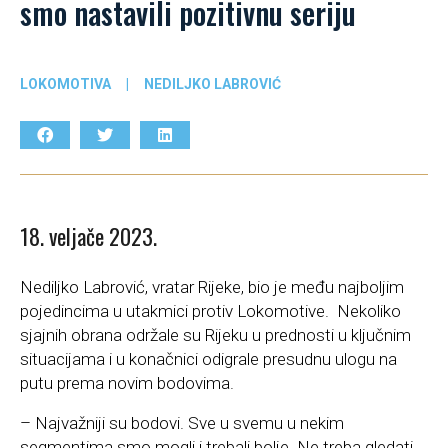
smo nastavili pozitivnu seriju
LOKOMOTIVA
|
NEDILJKO LABROVIĆ
18. veljače 2023.
Nediljko Labrović, vratar Rijeke, bio je među najboljim
pojedincima u utakmici protiv Lokomotive. Nekoliko
sjajnih obrana održale su Rijeku u prednosti u ključnim
situacijama i u konačnici odigrale presudnu ulogu na
putu prema novim bodovima.
– Najvažniji su bodovi. Sve u svemu u nekim
segmentima smo mogli i trebali bolje. Ne treba gledati