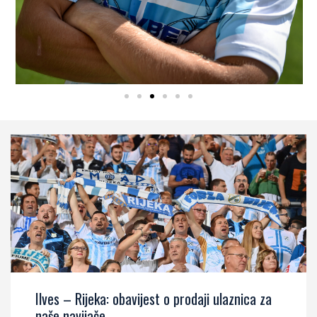
Ilves – Rijeka: obavijest o prodaji ulaznica za
naše navijače