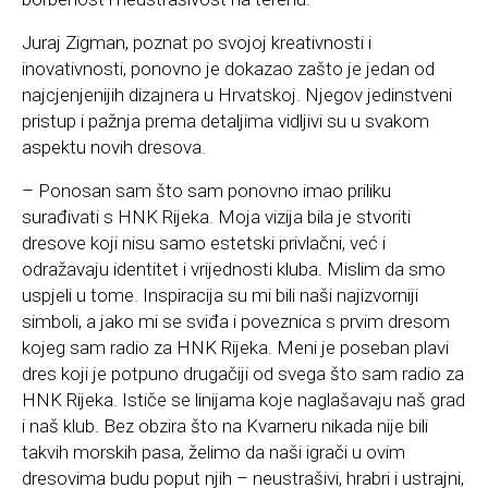
Juraj Zigman, poznat po svojoj kreativnosti i
inovativnosti, ponovno je dokazao zašto je jedan od
najcjenjenijih dizajnera u Hrvatskoj. Njegov jedinstveni
pristup i pažnja prema detaljima vidljivi su u svakom
aspektu novih dresova.
– Ponosan sam što sam ponovno imao priliku
surađivati s HNK Rijeka. Moja vizija bila je stvoriti
dresove koji nisu samo estetski privlačni, već i
odražavaju identitet i vrijednosti kluba. Mislim da smo
uspjeli u tome. Inspiracija su mi bili naši najizvorniji
simboli, a jako mi se sviđa i poveznica s prvim dresom
kojeg sam radio za HNK Rijeka. Meni je poseban plavi
dres koji je potpuno drugačiji od svega što sam radio za
HNK Rijeka. Ističe se linijama koje naglašavaju naš grad
i naš klub. Bez obzira što na Kvarneru nikada nije bili
takvih morskih pasa, želimo da naši igrači u ovim
dresovima budu poput njih – neustrašivi, hrabri i ustrajni,