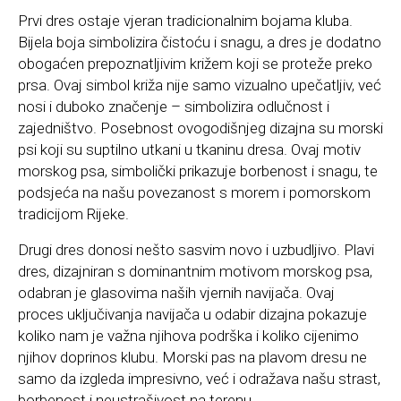
Prvi dres ostaje vjeran tradicionalnim bojama kluba.
Bijela boja simbolizira čistoću i snagu, a dres je dodatno
obogaćen prepoznatljivim križem koji se proteže preko
prsa. Ovaj simbol križa nije samo vizualno upečatljiv, već
nosi i duboko značenje – simbolizira odlučnost i
zajedništvo. Posebnost ovogodišnjeg dizajna su morski
psi koji su suptilno utkani u tkaninu dresa. Ovaj motiv
morskog psa, simbolički prikazuje borbenost i snagu, te
podsjeća na našu povezanost s morem i pomorskom
tradicijom Rijeke.
Drugi dres donosi nešto sasvim novo i uzbudljivo. Plavi
dres, dizajniran s dominantnim motivom morskog psa,
odabran je glasovima naših vjernih navijača. Ovaj
proces uključivanja navijača u odabir dizajna pokazuje
koliko nam je važna njihova podrška i koliko cijenimo
njihov doprinos klubu. Morski pas na plavom dresu ne
samo da izgleda impresivno, već i odražava našu strast,
borbenost i neustrašivost na terenu.