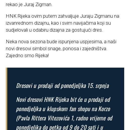
rekao je Juraj Zigman.
HNK Rijeka ovim putem zahvaljuje Juraju Zigmanu na
izvanrednom dizajnu, kao i svim navijačima koji su
sudjelovali u odabiru dizajna za gostujući dres.
Neka nova sezona bude ispunjena uspjesima, a naši
novi dresovi simbol snage, ponosa i zajedništva.
Zajedno smo Rijeka!
Dresovi u prodaji od ponedjeljka 15. srpnja
Novi dresovi HNK Rijeka bit će u prodaji od
ponedjeljka u klupskom fan shopu na Korzo
(Pavla Rittera Vitezovića 1, radno vrijeme od
ponedjeljka do petka od 9 do 20 sati i u