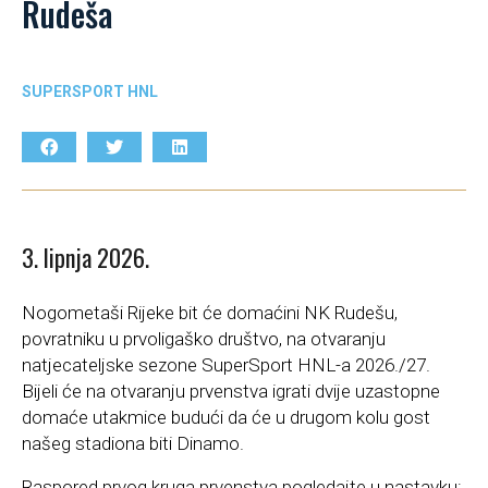
Rudeša
SUPERSPORT HNL
3. lipnja 2026.
Nogometaši Rijeke bit će domaćini NK Rudešu,
povratniku u prvoligaško društvo, na otvaranju
natjecateljske sezone SuperSport HNL-a 2026./27.
Bijeli će na otvaranju prvenstva igrati dvije uzastopne
domaće utakmice budući da će u drugom kolu gost
našeg stadiona biti Dinamo.
Raspored prvog kruga prvenstva pogledajte u nastavku: