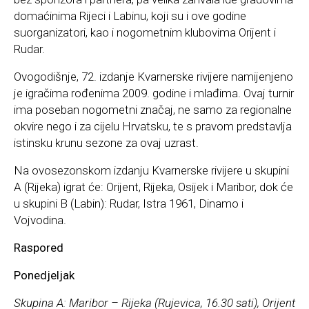
domaćinima Rijeci i Labinu, koji su i ove godine
suorganizatori, kao i nogometnim klubovima Orijent i
Rudar.
Ovogodišnje, 72. izdanje Kvarnerske rivijere namijenjeno
je igračima rođenima 2009. godine i mlađima. Ovaj turnir
ima poseban nogometni značaj, ne samo za regionalne
okvire nego i za cijelu Hrvatsku, te s pravom predstavlja
istinsku krunu sezone za ovaj uzrast.
Na ovosezonskom izdanju Kvarnerske rivijere u skupini
A (Rijeka) igrat će: Orijent, Rijeka, Osijek i Maribor, dok će
u skupini B (Labin): Rudar, Istra 1961, Dinamo i
Vojvodina.
Raspored
Ponedjeljak
Skupina A: Maribor – Rijeka (Rujevica, 16.30 sati), Orijent