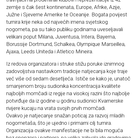
zemlje s čak šest kontinenata, Europe, Afrike, Azije,
Južne i Sjeverne Amerike te Oceanije. Bogata povijest
turnira krije neka od najvećih imena svjetskog
nogometa, pa su tako publiku godinama uveseljavali
velikani poput Milana, Juventusa, Intera, Bayerna,
Borussije Dortmund, Schalkea, Olympique Marseillea,
Ajaxa, Leeds Uniteda i Atletico Mineira.
Iz redova organizatora i struke stižu poruke iznimnog
zadovoljstva nastavkom tradicije natjecanja koje traje
već više od sedam desetljeća. Ističe se kako je, unatoč
smanjenom broju sudionika koncentracija kvalitete
najboljih momčadi iz regije na visokoj razini što najbolje
potvrđuje da iz godine u godinu sudionici Kvarnerske
rivijere kucaju na vrata svojih prvih momčadi.
Ovakvo je natjecanje snažan poticaj za razvoj mladih
nogometaša, što je ujedno i primarni cilj turnira.
Organizacija ovakve manifestacije ne bi bila moguća
bez sponzora i partnera, pa velika zahvala ide gradovima