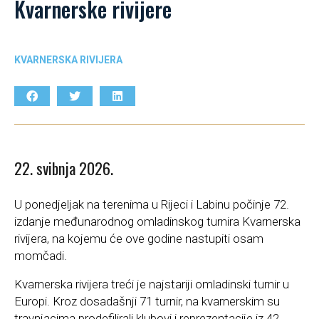
Kvarnerske rivijere
KVARNERSKA RIVIJERA
22. svibnja 2026.
U ponedjeljak na terenima u Rijeci i Labinu počinje 72.
izdanje međunarodnog omladinskog turnira Kvarnerska
rivijera, na kojemu će ove godine nastupiti osam
momčadi.
Kvarnerska rivijera treći je najstariji omladinski turnir u
Europi. Kroz dosadašnji 71 turnir, na kvarnerskim su
travnjacima prodefilirali klubovi i reprezentacije iz 42