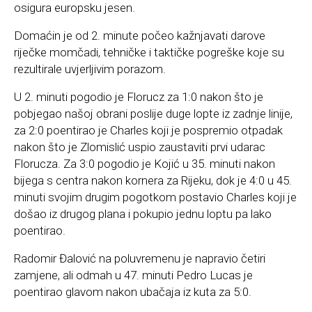
osigura europsku jesen.
Domaćin je od 2. minute počeo kažnjavati darove
riječke momčadi, tehničke i taktičke pogreške koje su
rezultirale uvjerljivim porazom.
U 2. minuti pogodio je Florucz za 1:0 nakon što je
pobjegao našoj obrani poslije duge lopte iz zadnje linije,
za 2:0 poentirao je Charles koji je pospremio otpadak
nakon što je Zlomislić uspio zaustaviti prvi udarac
Florucza. Za 3:0 pogodio je Kojić u 35. minuti nakon
bijega s centra nakon kornera za Rijeku, dok je 4:0 u 45.
minuti svojim drugim pogotkom postavio Charles koji je
došao iz drugog plana i pokupio jednu loptu pa lako
poentirao.
Radomir Đalović na poluvremenu je napravio četiri
zamjene, ali odmah u 47. minuti Pedro Lucas je
poentirao glavom nakon ubačaja iz kuta za 5:0.