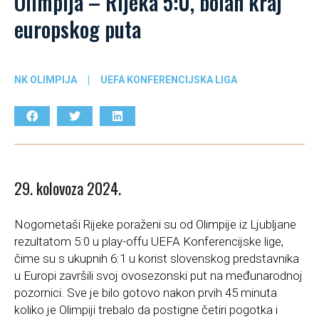
Olimpija – Rijeka 5:0, bolan kraj
europskog puta
NK OLIMPIJA
|
UEFA KONFERENCIJSKA LIGA
29. kolovoza 2024.
Nogometaši Rijeke poraženi su od Olimpije iz Ljubljane
rezultatom 5:0 u play-offu UEFA Konferencijske lige,
čime su s ukupnih 6:1 u korist slovenskog predstavnika
u Europi završili svoj ovosezonski put na međunarodnoj
pozornici. Sve je bilo gotovo nakon prvih 45 minuta
koliko je Olimpiji trebalo da postigne četiri pogotka i