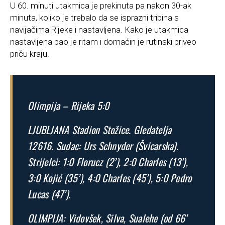
U 60. minuti utakmica je prekinuta pa nakon 30-ak
minuta, koliko je trebalo da se isprazni tribina s
navijačima Rijeke i nastavljena. Kako je utakmica
nastavljena pao je ritam i domaćin je rutinski priveo
priču kraju.
Olimpija – Rijeka 5:0
LJUBLJANA Stadion Stožice. Gledatelja
12616. Sudac: Urs Schnyder (Švicarska).
Strijelci: 1:0 Florucz (2’), 2:0 Charles (13’),
3:0 Kojić (35’), 4:0 Charles (45’), 5:0 Pedro
Lucas (47’).
OLIMPIJA: Vidovšek, Silva, Sualehe (od 66’