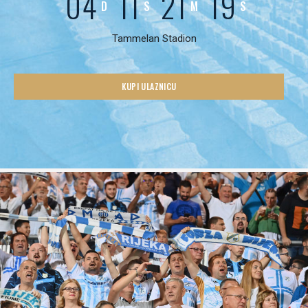
04
11
21
17
D
S
M
S
Tammelan Stadion
KUPI ULAZNICU