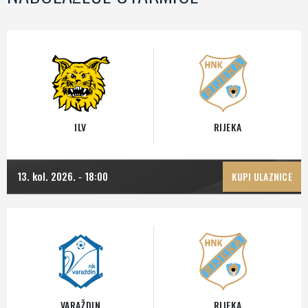
ILV
RIJEKA
13. kol. 2026.
18:00
-
KUPI ULAZNICE
VARAŽDIN
RIJEKA