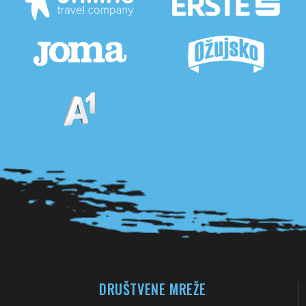
Pogledaj sve partnere
DRUŠTVENE MREŽE