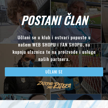
POSTANI ČLAN
POSTANI ČLAN
Učlani se u klub i ostvari popuste u
našem WEB SHOPU i FAN SHOPU, na
kupnju ulaznica te na proizvode i usluge
naših partnera.
UČLANI SE