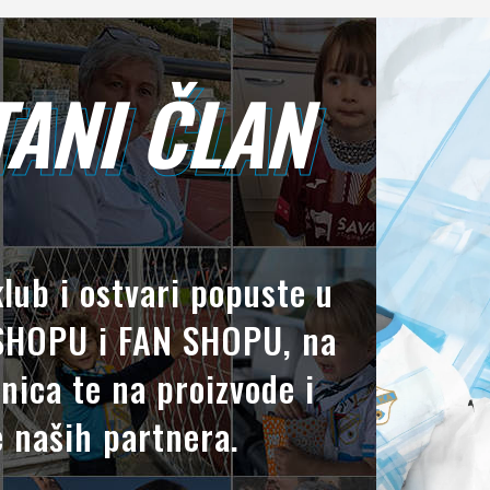
ANI ČLAN
TANI ČLAN
klub i ostvari popuste u
HOPU i FAN SHOPU, na
nica te na proizvode i
 naših partnera.