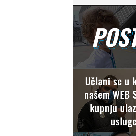
POST
POS
Učlani se u 
našem WEB S
kupnju ulaz
usluge