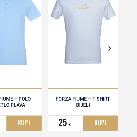
FIUME – POLO
FORZA FIUME – T-SHIRT
ETLO PLAVA
BIJELI
25
4
KUPI
KUPI
€