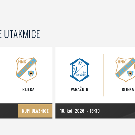
E UTAKMICE
RIJEKA
VARAŽDIN
RIJEKA
0
16. kol. 2026.
18:30
KUPI ULAZNICE
-