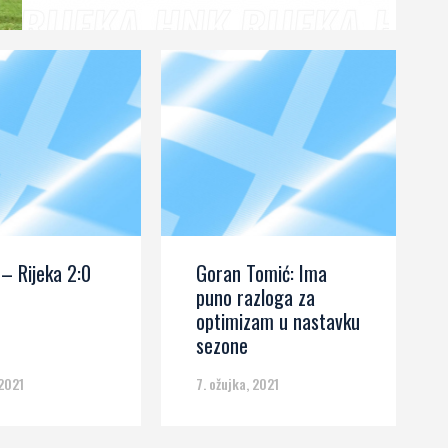
donio je Rijeci prednost...
– Rijeka 2:0
Goran Tomić: Ima
puno razloga za
optimizam u nastavku
sezone
 2021
7. ožujka, 2021