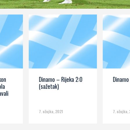
kon
Dinamo – Rijeka 2:0
Dinamo 
ola
(sažetak)
vali
7. ožujka, 2021
7. ožujka,