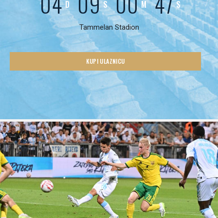
04
09
00
45
D
S
M
S
Tammelan Stadion
KUPI ULAZNICU