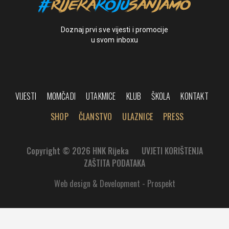
Doznaj prvi sve vijesti i promocije
u svom inboxu
VIJESTI
MOMČADI
UTAKMICE
KLUB
ŠKOLA
KONTAKT
SHOP
ČLANSTVO
ULAZNICE
PRESS
Copyright © 2026 HNK Rijeka
UVJETI KORIŠTENJA
ZAŠTITA PODATAKA
Web design & Development - Prospekt