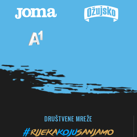
Pogledaj sve partnere
DRUŠTVENE MREŽE