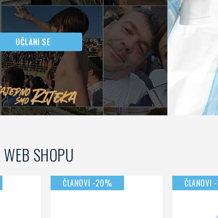
 naših partnera.
UČLANI SE
A WEB SHOPU
ČLANOVI -20%
ČLANOVI 