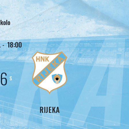
EKA
 kolo
 -
18:00
4
S
RIJEKA