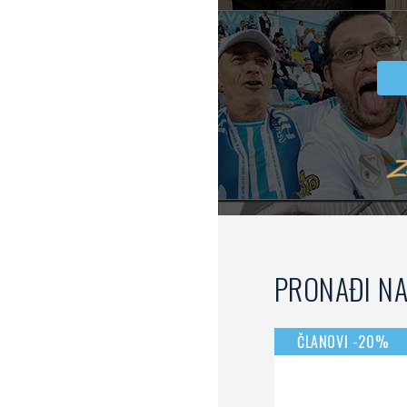
usluge
PRONAĐI N
ČLANOVI -20%