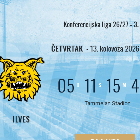
IJ
Konferencijska liga 26/27
- 3.
ČETVRTAK
- 13. kolovoza 2026.
05
11
15
4
D
S
M
Tammelan Stadion
ILVES