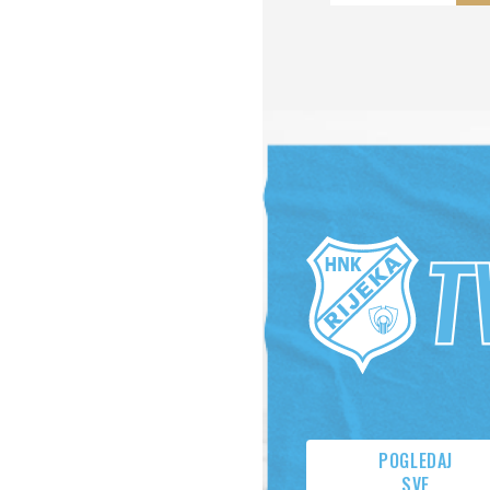
78,40
98
€
€