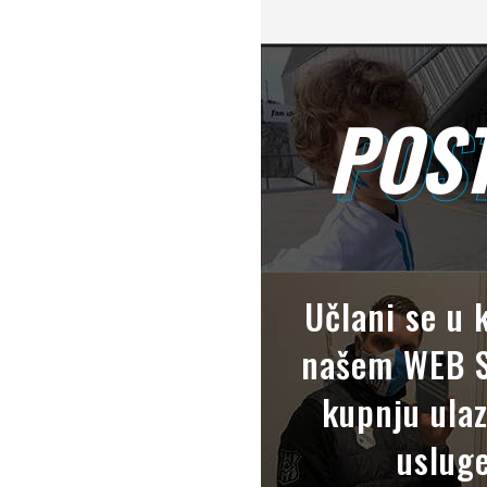
POST
POS
Učlani se u 
našem WEB S
kupnju ulaz