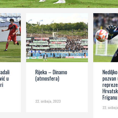
ladali
Rijeka – Dinamo
Nediljko
vić u
(atmosfera)
pozvan 
ri
repreze
Hrvatske
Friganu
22. svibnja, 2023
22. svibnj