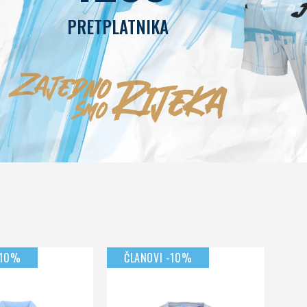
4238
PRETPLATNIKA
-10%
ČLANOVI -10%
ČL