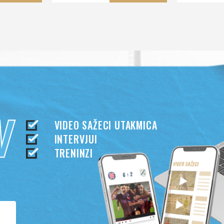
78,40
49,90
KUPI
KUPI
98
€
€
€
VIDEO SAŽECI UTAKMICA
INTERVJUI
TRENINZI