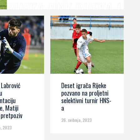
donio je Rijeci prednost...
 Labrović
Deset igrača Rijeke
u
pozvano na proljetni
ntaciju
selektivni turnir HNS-
, Matiji
a
 pretpoziv
26. svibnja, 2023
a, 2023