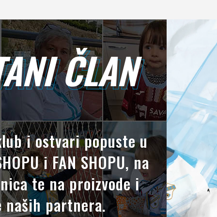
ANI ČLAN
TANI ČLAN
klub i ostvari popuste u
HOPU i FAN SHOPU, na
nica te na proizvode i