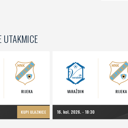
E UTAKMICE
RIJEKA
VARAŽDIN
RIJEKA
0
16. kol. 2026.
18:30
KUPI ULAZNICE
-