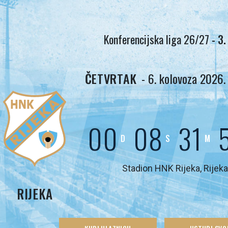
IJ
Konferencijska liga 26/27
- 3.
ČETVRTAK
- 6. kolovoza 2026. 
00
08
31
D
S
M
Stadion HNK Rijeka, Rijeka
RIJEKA