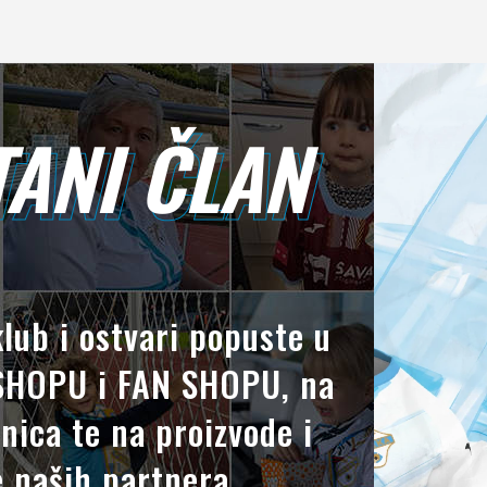
ANI ČLAN
TANI ČLAN
klub i ostvari popuste u
HOPU i FAN SHOPU, na
nica te na proizvode i