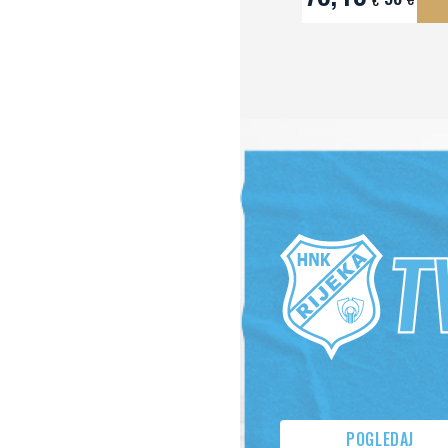
78,40
98
€
€
POGLEDAJ