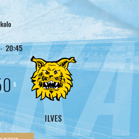
EKA
 kolo
-
20:45
48
S
ILVES