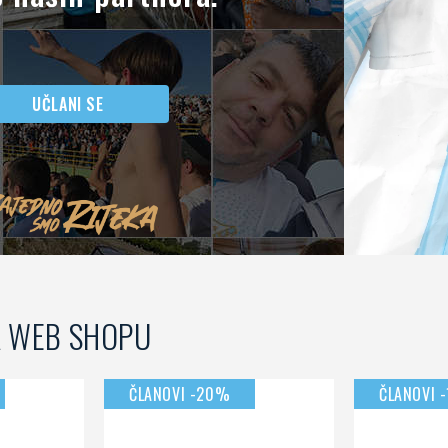
 naših partnera.
UČLANI SE
A WEB SHOPU
ČLANOVI -20%
ČLANOVI 