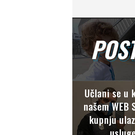
POST
POS
Učlani se u 
našem WEB S
kupnju ulaz