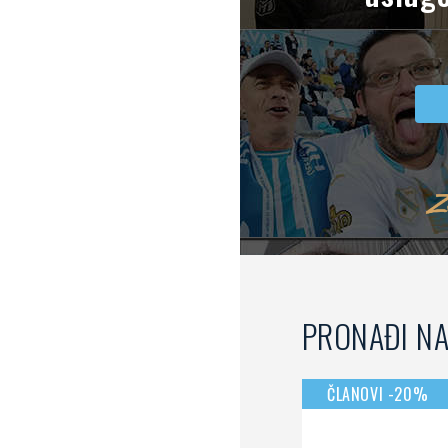
usluge
PRONAĐI N
ČLANOVI -20%