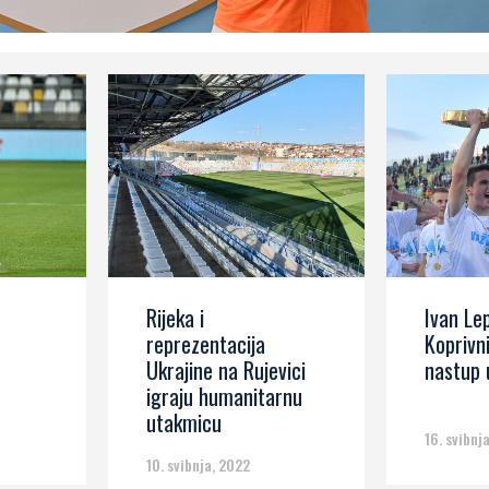
Rijeka i
Ivan Lep
reprezentacija
Koprivn
Ukrajine na Rujevici
nastup 
igraju humanitarnu
utakmicu
16. svibnj
10. svibnja, 2022