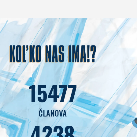
15477
ČLANOVA
4238