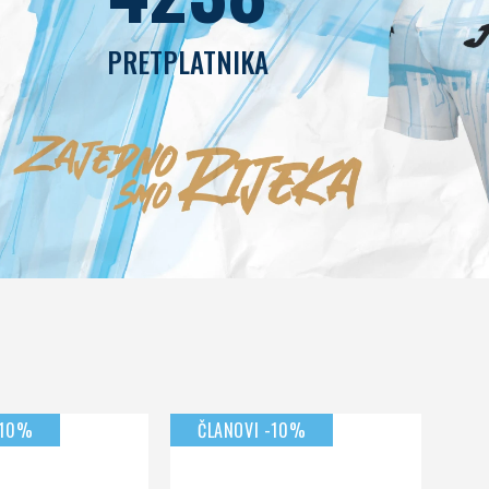
PRETPLATNIKA
-10%
ČLANOVI -10%
ČL