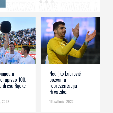
nogometaši Rijeke u četvrtak
nogometaši Rijeke u četvrtak
nastavljaju svoj europski put. U 3....
nastavljaju svoj europski put. U 3....
injica u
Nediljko Labrović
ici upisao 100.
pozvan u
u dresu Rijeke
reprezentaciju
Hrvatske!
a, 2022
16. svibnja, 2022