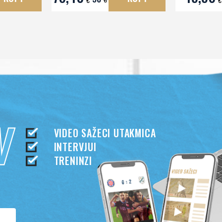
78,40
49,90
KUPI
KUPI
98
€
€
€
VIDEO SAŽECI UTAKMICA
INTERVJUI
TRENINZI