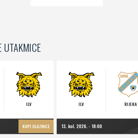
E UTAKMICE
ILV
ILV
RIJEKA
13. kol. 2026.
18:00
KUPI ULAZNICE
-