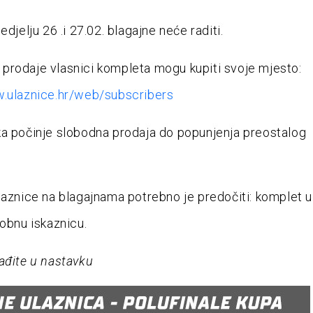
edjelju 26 .i 27.02. blagajne neće raditi.
rodaje vlasnici kompleta mogu kupiti svoje mjesto:
w.ulaznice.hr/web/subscribers
a počinje slobodna prodaja do popunjenja preostalog
laznice na blagajnama potrebno je predočiti: komplet u
sobnu iskaznicu.
ađite u nastavku