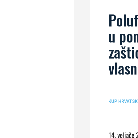
Poluf
u pon
zašti
vlasn
KUP HRVATSK
14. veljače