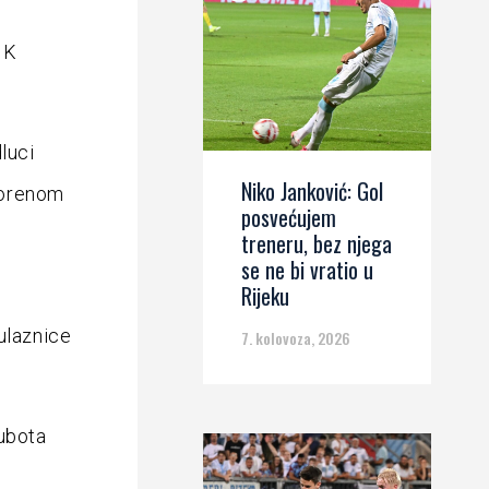
NK
luci
Niko Janković: Gol
vorenom
posvećujem
treneru, bez njega
se ne bi vratio u
Rijeku
ulaznice
7. kolovoza, 2026
subota