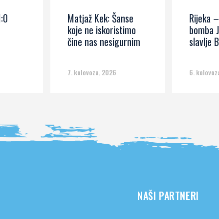
1:0
Matjaž Kek: Šanse
Rijeka –
koje ne iskoristimo
bomba J
čine nas nesigurnim
slavlje B
7. kolovoza, 2026
6. kolovoz
NAŠI PARTNERI