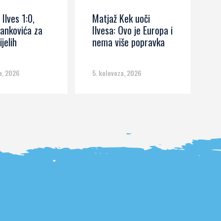
 Ilves 1:0,
Matjaž Kek uoči
I
ankovića za
Ilvesa: Ovo je Europa i
s
ijelih
nema više popravka
č
m
a, 2026
5. kolovoza, 2026
5.