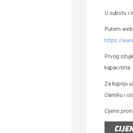
U subotu i n
Putem web p
https://ww
Prvog ožujk
kapaciteta.
Za kupnju u
člansku i o
Cijene pron