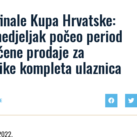
inale Kupa Hrvatske:
edjeljak počeo period
ćene prodaje za
ike kompleta ulaznica
E
 2022.