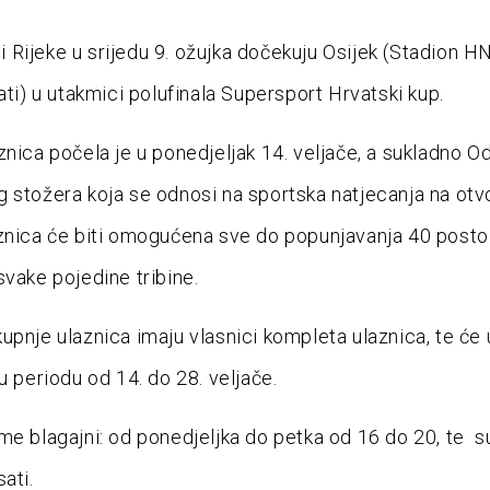
Rijeke u srijedu 9. ožujka dočekuju Osijek (Stadion H
ati) u utakmici polufinala Supersport Hrvatski kup.
znica počela je u ponedjeljak 14. veljače, a sukladno Od
 stožera koja se odnosi na sportska natjecanja na ot
znica će biti omogućena sve do popunjavanja 40 posto
svake pojedine tribine.
upnje ulaznica imaju vlasnici kompleta ulaznica, te će 
u periodu od 14. do 28. veljače.
me blagajni: od ponedjeljka do petka od 16 do 20, te 
ati.