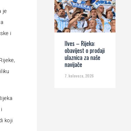
a je
ra
ske i
Ilves – Rijeka:
obavijest o prodaji
ulaznica za naše
Rijeke,
navijače
liku
7. kolovoza, 2026
Rijeka
i
i koji