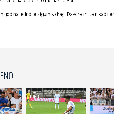
ša kluba kao što je to bio naš Davor.
m godina jedno je sigurno, dragi Davore mi te nikad n
ENO