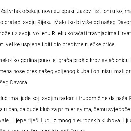
 četvrtak očekuju novi europski izazovi, isti oni u kojim
o prateći svoju Rijeku. Malo tko bi više od našeg Davo
ože uz svoju voljenu Rijeku koračati travnjacima Hrvat
ti velike uspjehe i biti dio predivne riječke priče.
 nekoliko godina puno je igrača prošlo kroz svlačionicu 
mena nose dres našeg voljenog kluba i oni nisu imali pri
ašeg Davora.
klub ima ljude koji svojim radom i trudom čine da naša 
na u dan, da bude klub za primjer svima, čemu svjedoče 
e i lijepe riječi ljudi iz mnogih europskih klubova. Ljud