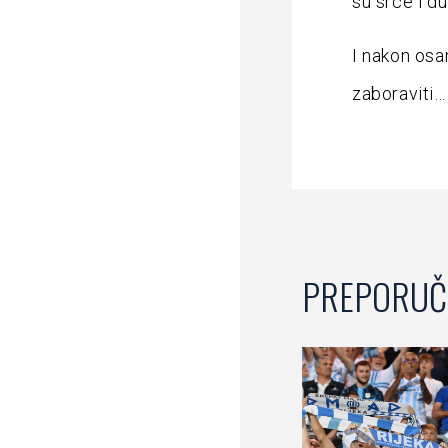
su srce i du
I nakon osa
zaboraviti…
PREPORUČ