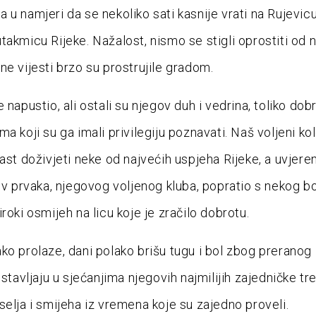
 u namjeri da se nekoliko sati kasnije vrati na Rujevic
takmicu Rijeke. Nažalost, nismo se stigli oprostiti od 
ne vijesti brzo su prostrujile gradom.
 napustio, ali ostali su njegov duh i vedrina, toliko dob
a koji su ga imali privilegiju poznavati. Naš voljeni ko
čast doživjeti neke od najvećih uspjeha Rijeke, a uvjere
lov prvaka, njegovog voljenog kluba, popratio s nekog b
roki osmijeh na licu koje je zračilo dobrotu.
ko prolaze, dani polako brišu tugu i bol zbog preranog
stavljaju u sjećanjima njegovih najmilijih zajedničke tr
selja i smijeha iz vremena koje su zajedno proveli.