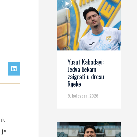
Yusuf Kabadayi:
Jedva čekam
zaigrati u dresu
Rijeke
9. kolovoza, 2026
ik
 je