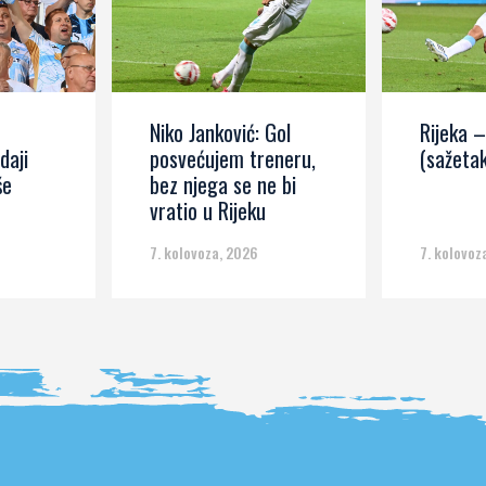
Niko Janković: Gol
Rijeka –
daji
posvećujem treneru,
(sažetak
še
bez njega se ne bi
vratio u Rijeku
7. kolovoza, 2026
7. kolovoz