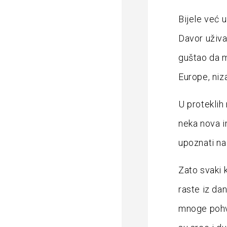
Bijele već u
Davor uživa
guštao da m
Europe, niza
U proteklih
neka nova i
upoznati n
Zato svaki 
raste iz da
mnoge pohval