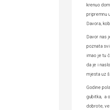
krenuo doma
pripremnu u
Davora, kob
Davor nas je
poznata svim
imao je tu 
da je i nas
mjesta uz ši
Godine pola
gubitka, a o
dobrote, ve