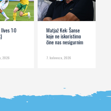
 Ilves 1:0
Matjaž Kek: Šanse
R
)
koje ne iskoristimo
b
čine nas nesigurnim
s
a, 2026
7. kolovoza, 2026
6.