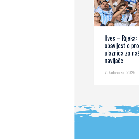
Ilves – Rijeka:
obavijest o pro
ulaznica za na
navijače
7. kolovoza, 2026