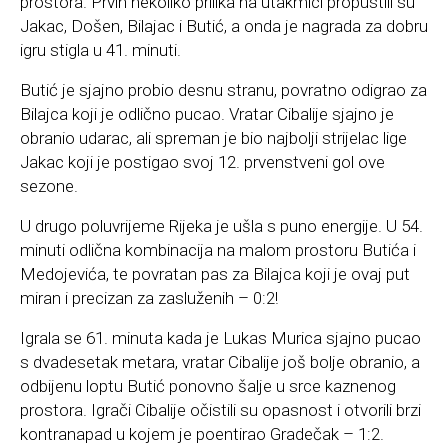
prostora. Prvih nekoliko prilika na utakmici propustili su
Jakac, Došen, Bilajac i Butić, a onda je nagrada za dobru
igru stigla u 41. minuti.
Butić je sjajno probio desnu stranu, povratno odigrao za
Bilajca koji je odlično pucao. Vratar Cibalije sjajno je
obranio udarac, ali spreman je bio najbolji strijelac lige
Jakac koji je postigao svoj 12. prvenstveni gol ove
sezone.
U drugo poluvrijeme Rijeka je ušla s puno energije. U 54.
minuti odlična kombinacija na malom prostoru Butića i
Medojevića, te povratan pas za Bilajca koji je ovaj put
miran i precizan za zasluženih – 0:2!
Igrala se 61. minuta kada je Lukas Murica sjajno pucao
s dvadesetak metara, vratar Cibalije još bolje obranio, a
odbijenu loptu Butić ponovno šalje u srce kaznenog
prostora. Igrači Cibalije očistili su opasnost i otvorili brzi
kontranapad u kojem je poentirao Gradečak – 1:2.