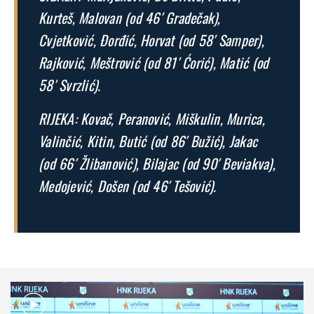
Kurteš, Malovan (od 46′ Gradečak),
Cvjetković, Đorđić, Horvat (od 58′ Samper),
Rajković, Meštrović (od 81′ Ćorić), Matić (od
58′ Svrzlić).
RIJEKA: Kovač, Peranović, Miškulin, Murica,
Valinčić, Kitin, Butić (od 86′ Bužić), Jakac
(od 66′ Žlibanović), Bilajac (od 90′ Beviakva),
Medojević, Došen (od 46′ Tešović).