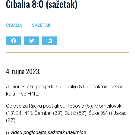
Cibalia 8:0 (sažetak)
CIBALIA
|
SAŽETAK
4. rujna 2023.
Juniori Rijeke pobijedili su Cibaliju 8:0 u utakmici petog
kola Prve HNL.
Golove za Rijeku postigli su Tešović (6′), Momčilovski
(13′, 34′, 41′), Čamber (33′), Butić (52′), Šuke (64′) i Jakac
(87′).
U videu pogledajte sažetak utakmice