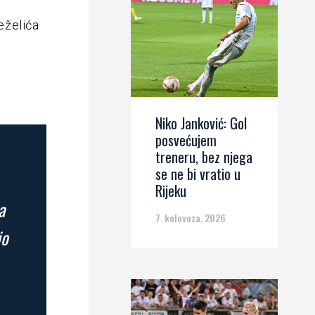
Žeželića
Niko Janković: Gol
posvećujem
treneru, bez njega
se ne bi vratio u
Rijeku
a
7. kolovoza, 2026
io