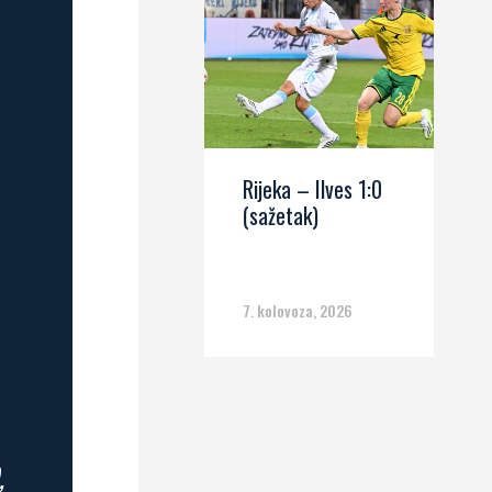
Rijeka – Ilves 1:0
(sažetak)
7. kolovoza, 2026
,