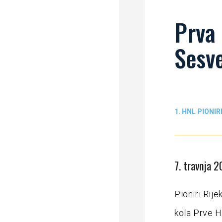
Prva 
Sesve
1. HNL PIONIR
7. travnja 2
Pioniri Rij
kola Prve 