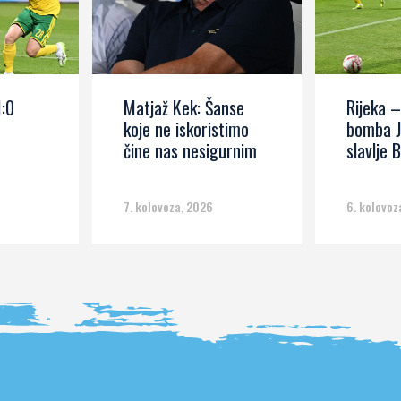
1:0
Matjaž Kek: Šanse
Rijeka –
koje ne iskoristimo
bomba J
čine nas nesigurnim
slavlje B
7. kolovoza, 2026
6. kolovoz