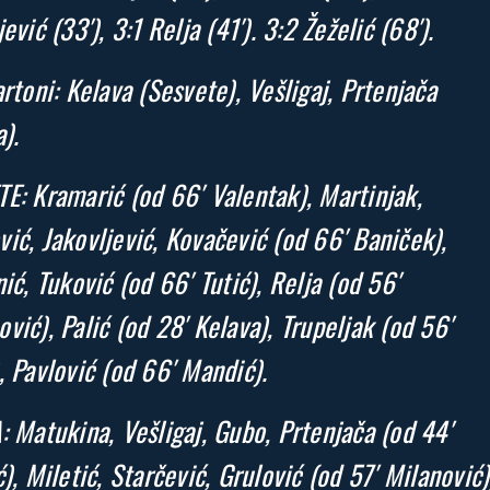
ević (33′), 3:1 Relja (41′). 3:2 Žeželić (68′).
artoni: Kelava (Sesvete), Vešligaj, Prtenjača
).
E: Kramarić (od 66′ Valentak), Martinjak,
ić, Jakovljević, Kovačević (od 66′ Baniček),
nić, Tuković (od 66′ Tutić), Relja (od 56′
vić), Palić (od 28′ Kelava), Trupeljak (od 56′
, Pavlović (od 66′ Mandić).
: Matukina, Vešligaj, Gubo, Prtenjača (od 44′
ć), Miletić, Starčević, Grulović (od 57′ Milanović)