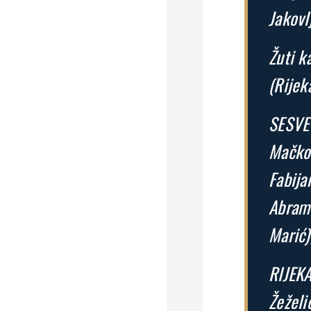
Jakovlj
Žuti k
(Rijeka
SESVET
Mačkov
Fabija
Abramo
Marić)
RIJEKA
Žeželi