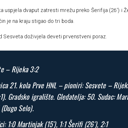
ka uspjela dvaput zatresti mrežu preko Šerifija (26′) i 
in je na kraju stigao do tri boda.
od Sesveta doživjela deveti prvenstveni poraz.
e – Rijeka 3:2
ca 21. kola Prve HNL – pioniri: Sesvete – Rijek
:1). Gradsko igralište. Gledatelja: 50. Sudac: Mar
 (Dugo Selo).
ci: 1:0 Martinjak (15′), 1:1 Šerifi (26′), 2:1