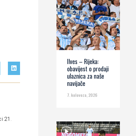
Ilves – Rijeka:
obavijest o prodaji
ulaznica za naše
navijače
7. kolovoza, 2026
i 21.