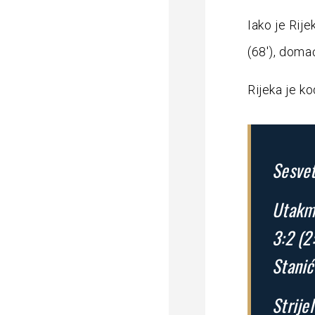
Iako je Rije
(68′), domać
Rijeka je k
Sesvet
Utakmi
3:2 (2
Stanić
Strijel