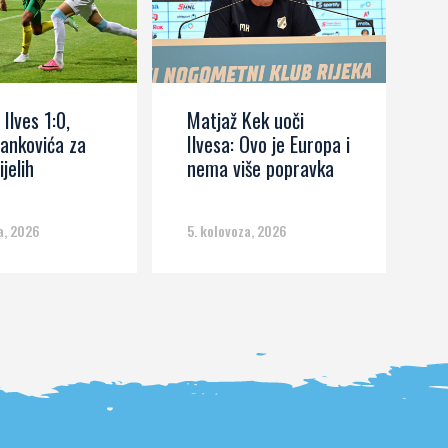
 Ilves 1:0,
Matjaž Kek uoči
I
ankovića za
Ilvesa: Ovo je Europa i
s
ijelih
nema više popravka
č
m
a, 2026
5. kolovoza, 2026
5.