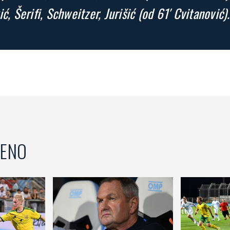
ić, Šerifi, Schweitzer, Jurišić (od 61′ Cvitanović).
ENO