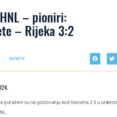
HNL – pioniri:
te – Rijeka 3:2
I
|
SESVETE
024.
eke poraženi su na gostovanju kod Sesveta 2:3 u utakmic
HNL.