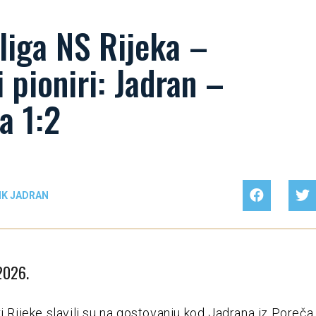
liga NS Rijeka –
 pioniri: Jadran –
a 1:2
NK JADRAN
 2026.
i Rijeke slavili su na gostovanju kod Jadrana iz Poreča 