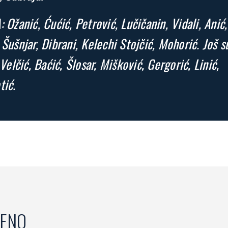
: Ožanić, Ćućić, Petrović, Lučičanin, Vidali, Anić,
 Šušnjar, Dibrani, Kelechi Stojčić, Mohorić. Još s
 Velčić, Baćić, Šlosar, Mišković, Gergorić, Linić,
tić.
ENO