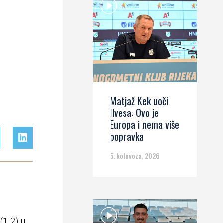
Matjaž Kek uoči
Ilvesa: Ovo je
Europa i nema više
popravka
5. kolovoza, 2026
(1:2) u