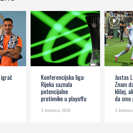
 igrač
Konferencijska liga:
Justas L
Rijeka saznala
Znam da
potencijalne
klišej, al
protivnike u playoffu
da smo p
3. kolovoza, 2026
3. kolovoz