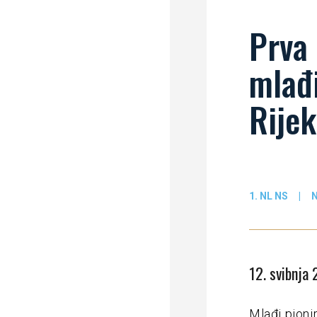
Prva 
mlađi
Rijek
1. NL NS
|
12. svibnja
Mlađi pionir