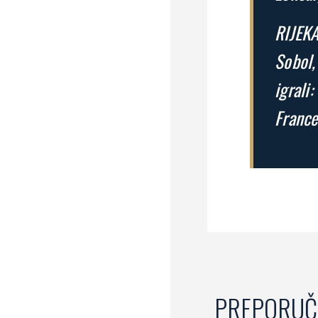
RIJEKA
Sobol,
igrali:
France
PREPORUČ