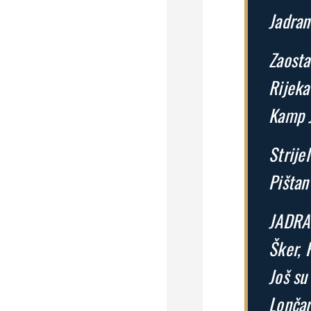
Jadran
Zaosta
Rijeka
Kamp J
Strijel
Pištan 
JADRAN
Šker, 
Još su
Lončar