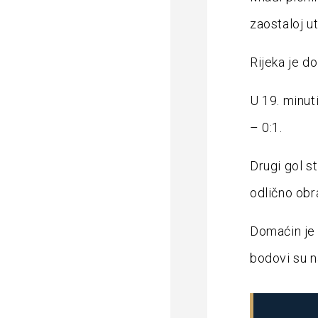
zaostaloj u
Rijeka je d
U 19. minut
– 0:1.
Drugi gol st
odlično obr
Domaćin je 
bodovi su na