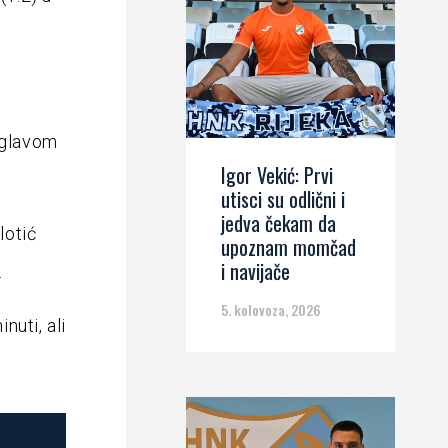
m glavom
Igor Vekić: Prvi
utisci su odlični i
jedva čekam da
lotić
upoznam momčad
i navijače
.
5. kolovoza, 2026
nuti, ali