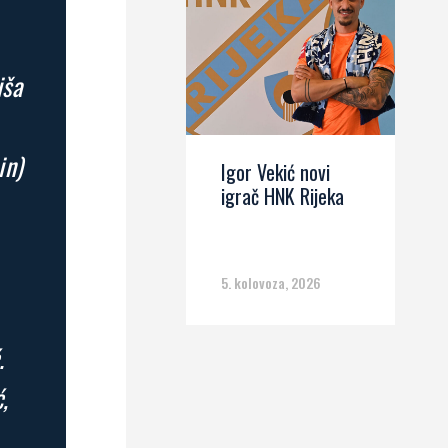
iša
in)
Igor Vekić novi
igrač HNK Rijeka
5. kolovoza, 2026
.
,