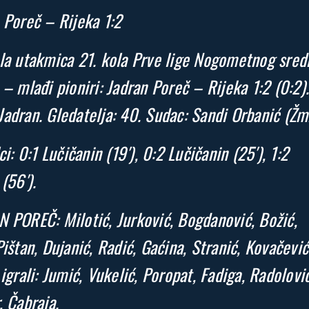
 Poreč – Rijeka 1:2
la utakmica 21. kola Prve lige Nogometnog sred
 – mlađi pioniri: Jadran Poreč – Rijeka 1:2 (0:2).
adran. Gledatelja: 40. Sudac: Sandi Orbanić (Žm
ci: 0:1 Lučičanin (19′), 0:2 Lučičanin (25′), 1:2
(56′).
 POREČ: Milotić, Jurković, Bogdanović, Božić,
Pištan, Dujanić, Radić, Gaćina, Stranić, Kovačević
 igrali: Jumić, Vukelić, Poropat, Fadiga, Radolović
, Čabraja.