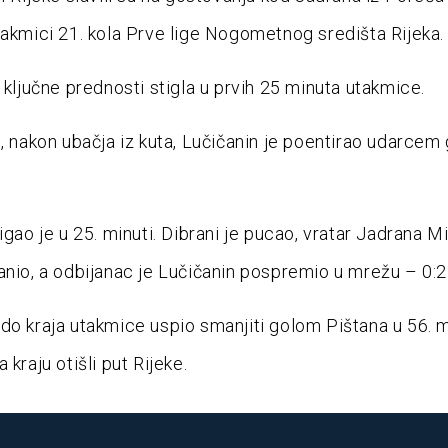
takmici 21. kola Prve lige Nogometnog središta Rijeka.
o ključne prednosti stigla u prvih 25 minuta utakmice.
i, nakon ubačja iz kuta, Lučičanin je poentirao udarce
igao je u 25. minuti. Dibrani je pucao, vratar Jadrana Mi
anio, a odbijanac je Lučičanin pospremio u mrežu – 0:2
do kraja utakmice uspio smanjiti golom Pištana u 56. mi
 kraju otišli put Rijeke.