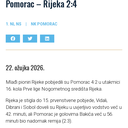
Pomorac – Rijeka 2:4
1. NL NS
|
NK POMORAC
22. ožujka 2026.
Mlađi pioniri Rijeke pobijedili su Pomorac 4:2 u utakmici
16. kola Prve lige Nogometnog središta Rijeka.
Rijeka je stigla do 15. prvenstvene pobjede, Vidali,
Dibrani i Sobol doveli su Rijeku u uvjerljivo vodstvo već u
42. minuti, ali Pomorac je golovima Bakića već u 56.
minuti bio nadomak remija (2:3).