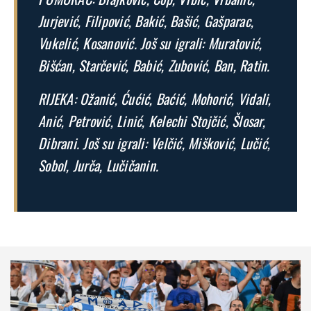
Jurjević, Filipović, Bakić, Bašić, Gašparac,
Vukelić, Kosanović. Još su igrali: Muratović,
Bišćan, Starčević, Babić, Zubović, Ban, Ratin.
RIJEKA: Ožanić, Ćućić, Baćić, Mohorić, Vidali,
Anić, Petrović, Linić, Kelechi Stojčić, Šlosar,
Dibrani. Još su igrali: Velčić, Mišković, Lučić,
Sobol, Jurča, Lučičanin.