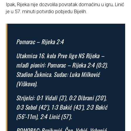
Ipak, Rijeka nije dozvolila povratak domaćinu u igru, Linić
je u 57. minuti potvrdio pobjedu Bijelih.
Pomorac – Rijeka 2:4
Utakmica 16. kola Prve lige NS Rijeka –
mlađi pioniri: Pomorac – Rijeka 2:4 (0:2).
Stadion Žuknica. Sudac: Luka Milković
(Viškovo).
Strijelci: 0:1 Vidali (3′), 0:2 Dibrani (20′),
0:3 Sobol (42′), 1:3 Bakić (43′), 2:3 Bakić
(56′-11m), 2:4 Linić (57′).
POMORAC: Brajković, Čop, Vrbić, Vrbanić,