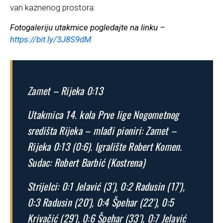
van kaznenog prostora.
Fotogaleriju utakmice pogledajte na linku –
https://bit.ly/3J8S9dM
Zamet – Rijeka 0:13
Utakmica 14. kola Prve lige Nogometnog
središta Rijeka – mlađi pioniri: Zamet –
Rijeka 0:13 (0:6). Igralište Robert Komen.
Sudac: Robert Barbić (Kostrena)
Strijelci: 0:1 Jelavić (3′), 0:2 Radusin (17′),
0:3 Radusin (20′), 0:4 Špehar (22′), 0:5
Krivačić (29′), 0:6 Špehar (33′), 0:7 Jelavić