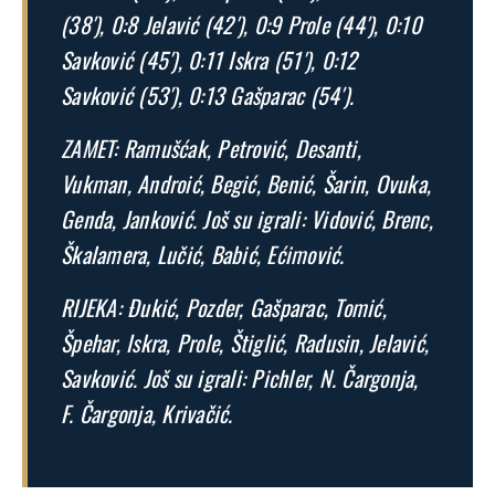
(38′), 0:8 Jelavić (42′), 0:9 Prole (44′), 0:10
Savković (45′), 0:11 Iskra (51′), 0:12
Savković (53′), 0:13 Gašparac (54′).
ZAMET: Ramušćak, Petrović, Desanti,
Vukman, Androić, Begić, Benić, Šarin, Ovuka,
Genda, Janković. Još su igrali: Vidović, Brenc,
Škalamera, Lučić, Babić, Ećimović.
RIJEKA: Đukić, Pozder, Gašparac, Tomić,
Špehar, Iskra, Prole, Štiglić, Radusin, Jelavić,
Savković. Još su igrali: Pichler, N. Čargonja,
F. Čargonja, Krivačić.