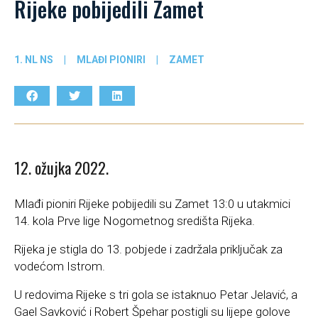
Rijeke pobijedili Zamet
1. NL NS
|
MLAĐI PIONIRI
|
ZAMET
12. ožujka 2022.
Mlađi pioniri Rijeke pobijedili su Zamet 13:0 u utakmici
14. kola Prve lige Nogometnog središta Rijeka.
Rijeka je stigla do 13. pobjede i zadržala priključak za
vodećom Istrom.
U redovima Rijeke s tri gola se istaknuo Petar Jelavić, a
Gael Savković i Robert Špehar postigli su lijepe golove