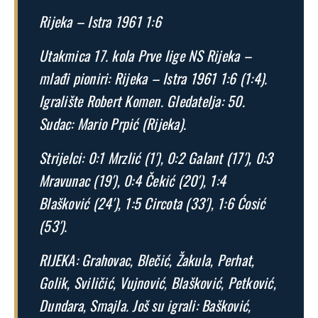
Rijeka – Istra 1961 1:6
Utakmica 17. kola Prve lige NS Rijeka –
mlađi pioniri: Rijeka – Istra 1961 1:6 (1:4).
Igralište Robert Komen. Gledatelja: 50.
Sudac: Mario Prpić (Rijeka).
Strijelci: 0:1 Mrzlić (1′), 0:2 Galant (17′), 0:3
Mravunac (19′), 0:4 Čekić (20′), 1:4
Blašković (24′), 1:5 Circota (33′), 1:6 Ćosić
(53′).
RIJEKA: Grahovac, Blečić, Žakula, Perhat,
Golik, Sviličić, Vujnović, Blašković, Petković,
Dundara, Smajla. Još su igrali: Bašković,