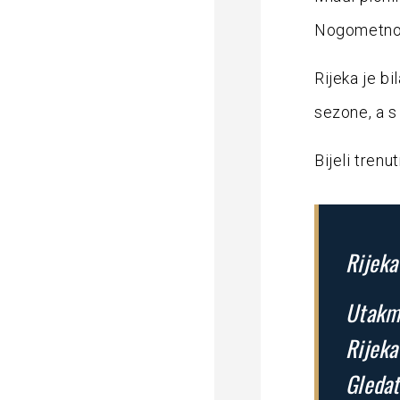
Nogometnog
Rijeka je bi
sezone, a s
Bijeli tren
Rijeka
Utakmi
Rijeka
Gledat