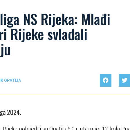
liga NS Rijeka: Mlađi
ri Rijeke svladali
ju
K OPATIJA
oga 2024.
i Rijeke pobijedili su Opatiju 5:0 u utakmici 12. kola Prv