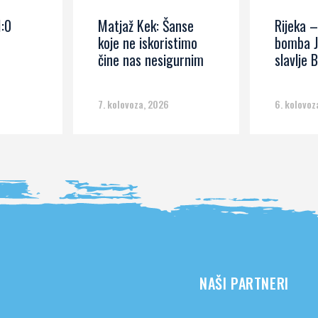
1:0
Matjaž Kek: Šanse
Rijeka –
koje ne iskoristimo
bomba J
čine nas nesigurnim
slavlje B
7. kolovoza, 2026
6. kolovoz
NAŠI PARTNERI