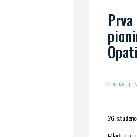
Prva 
pioni
Opati
1. NL NS
|
N
26. studen
Mlađi pionir