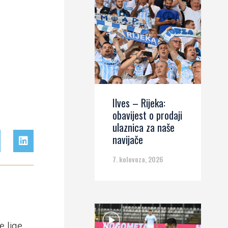
Ilves – Rijeka:
obavijest o prodaji
ulaznica za naše
navijače
7. kolovoza, 2026
e lige