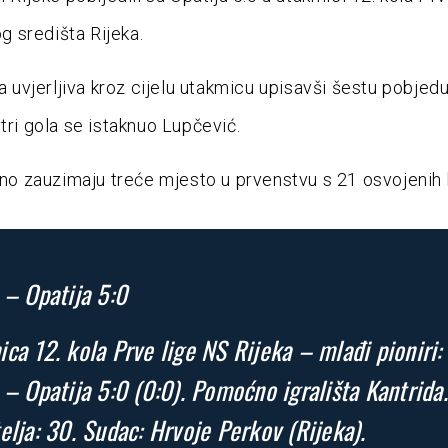
 središta Rijeka.
la uvjerljiva kroz cijelu utakmicu upisavši šestu pobjed
 tri gola se istaknuo Lupčević.
utno zauzimaju treće mjesto u prvenstvu s 21 osvojenih
 – Opatija 5:0
ca 12. kola Prve lige NS Rijeka – mlađi pioniri:
 – Opatija 5:0 (0:0). Pomoćno igrališta Kantrida.
elja: 30. Sudac: Hrvoje Perkov (Rijeka).