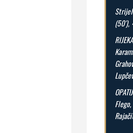
Strijel
(50′),
RIJEKA
Karama
Grahov
Lupčev
OPATIJ
Flego,
Rajači