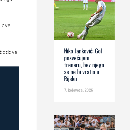
u ove
Niko Janković: Gol
 bodova.
posvećujem
treneru, bez njega
se ne bi vratio u
Rijeku
7. kolovoza, 2026