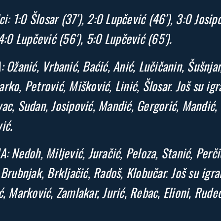
ci: 1:0 Šlosar (37′), 2:0 Lupčević (46′), 3:0 Josip
 4:0 Lupčević (56′), 5:0 Lupčević (65′).
: Ožanić, Vrbanić, Baćić, Anić, Lučičanin, Šušnjar
rko, Petrović, Mišković, Linić, Šlosar. Još su igra
ac, Sudan, Josipović, Mandić, Gergorić, Mandić,
ić.
A: Nedoh, Miljević, Juračić, Peloza, Stanić, Perči
 Brubnjak, Brkljačić, Radoš, Klobučar. Još su igral
ć, Marković, Zamlakar, Jurić, Rebac, Elioni, Rudec