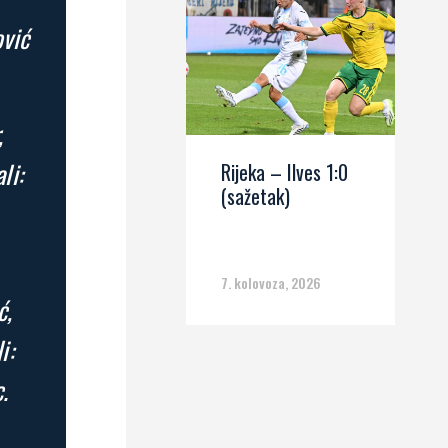
ović
,
li:
Rijeka – Ilves 1:0
(sažetak)
7. kolovoza, 2026
ć,
i:
.