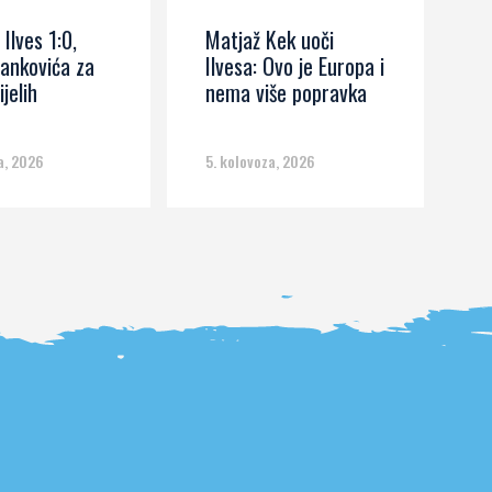
 Ilves 1:0,
Matjaž Kek uoči
I
ankovića za
Ilvesa: Ovo je Europa i
s
ijelih
nema više popravka
č
m
a, 2026
5. kolovoza, 2026
5.