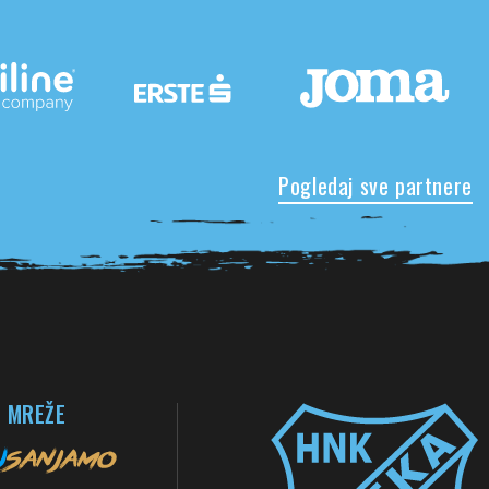
Pogledaj sve partnere
 MREŽE