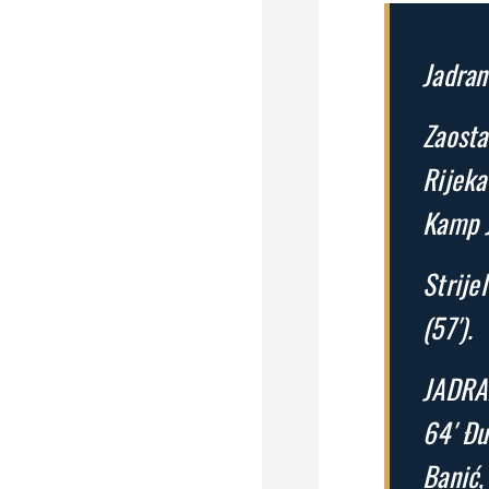
Jadran
Zaosta
Rijeka
Kamp J
Strijel
(57′).
JADRAN
64′ Đu
Banić,