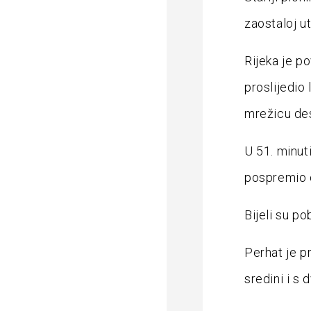
zaostaloj u
Rijeka je po
proslijedio
mrežicu de
U 51. minut
pospremio o
Bijeli su po
Perhat je p
sredini i s