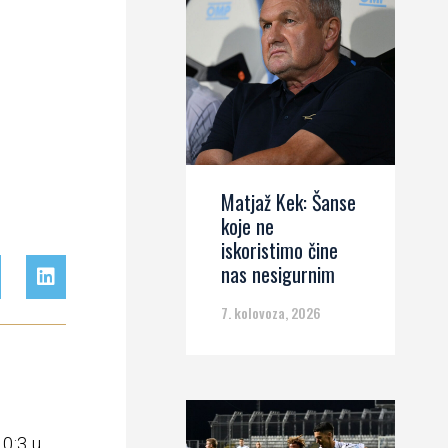
Matjaž Kek: Šanse
koje ne
iskoristimo čine
nas nesigurnim
7. kolovoza, 2026
 0:3 u