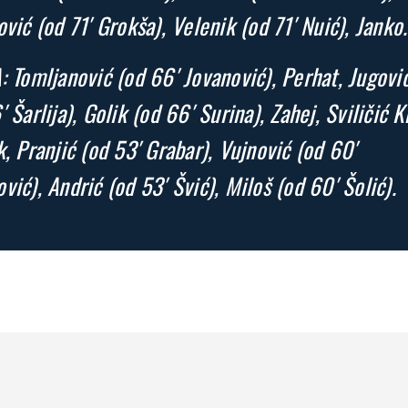
ović (od 71′ Grokša), Velenik (od 71′ Nuić), Janko.
: Tomljanović (od 66′ Jovanović), Perhat, Jugovi
 Šarlija), Golik (od 66′ Surina), Zahej, Sviličić K
k, Pranjić (od 53′ Grabar), Vujnović (od 60′
vić), Andrić (od 53′ Švić), Miloš (od 60′ Šolić).