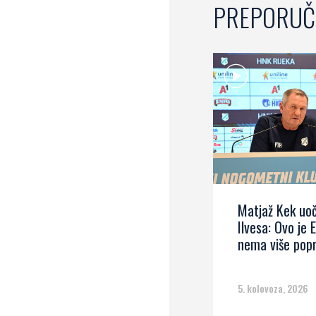
PREPORUČ
Matjaž Kek uoč
Ilvesa: Ovo je 
nema više pop
5. kolovoza, 2026