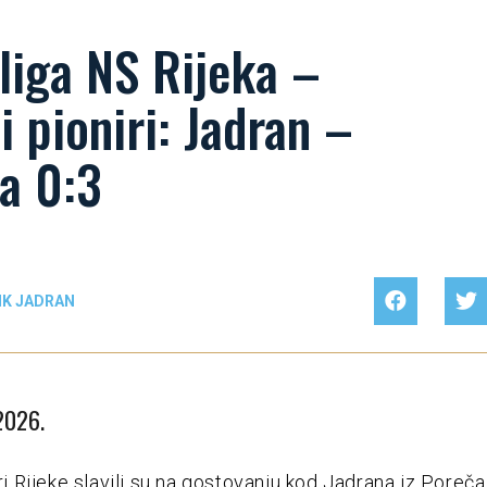
liga NS Rijeka –
ji pioniri: Jadran –
a 0:3
NK JADRAN
 2026.
iri Rijeke slavili su na gostovanju kod Jadrana iz Poreča