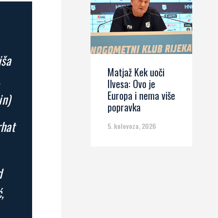
iša
Matjaž Kek uoči
.
Ilvesa: Ovo je
Europa i nema više
in)
popravka
rhat
5. kolovoza, 2026
d
,