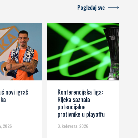
Pogledaj sve
ić novi igrač
Konferencijska liga:
J
eka
Rijeka saznala
Z
potencijalne
k
protivnike u playoffu
d
a, 2026
3. kolovoza, 2026
3.