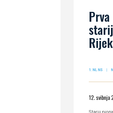
Prva 
stari
Rijek
1. NL NS
|
12. svibnja
Stariji pion