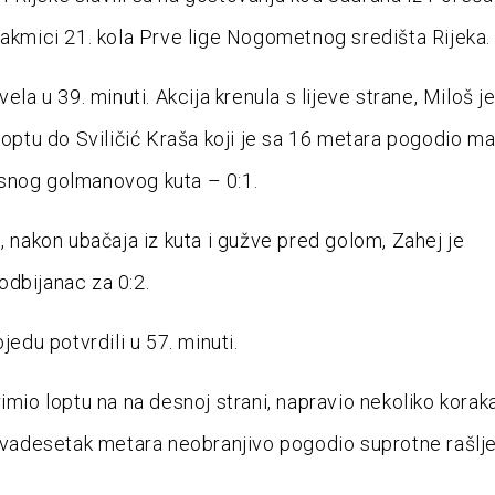
takmici 21. kola Prve lige Nogometnog središta Rijeka.
vela u 39. minuti. Akcija krenula s lijeve strane, Miloš j
 loptu do Sviličić Kraša koji je sa 16 metara pogodio ma
snog golmanovog kuta – 0:1.
i, nakon ubačaja iz kuta i gužve pred golom, Zahej je
dbijanac za 0:2.
bjedu potvrdili u 57. minuti.
rimio loptu na na desnoj strani, napravio nekoliko kora
 dvadesetak metara neobranjivo pogodio suprotne rašlje