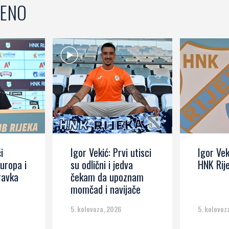
ENO
i
Igor Vekić: Prvi utisci
Igor Vek
Europa i
su odlični i jedva
HNK Rij
ravka
čekam da upoznam
momčad i navijače
5. kolovoza, 2026
5. kolovoz