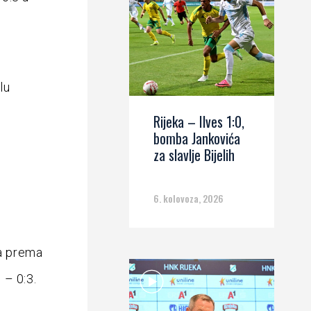
e
lu
Rijeka – Ilves 1:0,
bomba Jankovića
za slavlje Bijelih
6. kolovoza, 2026
ka prema
 – 0:3.