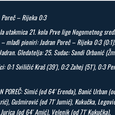
 Poreč – Rijeka 0:3
la utakmica 21. kola Prve lige Nogometnog sred
 – mlađi pioniri: Jadran Poreč – Rijeka 0:3 (0:1)
adran. Gledatelja: 25. Sudac: Sandi Orbanić (Žm
ci: 0:1 Sviličić Kraš (39′), 0:2 Zahej (51′), 0:3 Pe
 POREČ: Simić (od 64′ Erenda), Banić Urban (o
rić), Gušmirović (od 71′ Jumić), Kukučka, Legović
 Jurica (od 64′ Amić), Velenik (od 71′ Kukučka),