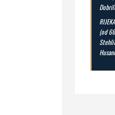
Dobril
RIJEKA
(od 66′
Stehli
Husano