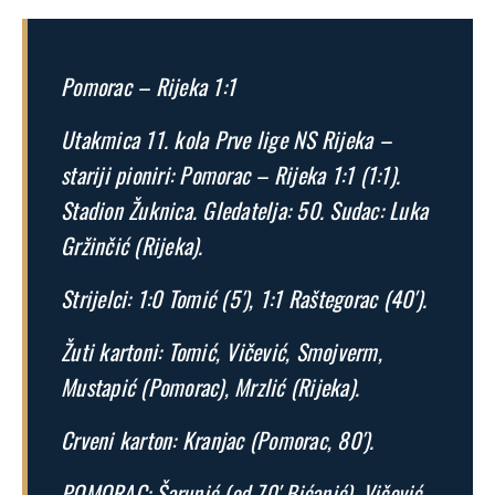
Pomorac – Rijeka 1:1
Utakmica 11. kola Prve lige NS Rijeka –
stariji pioniri: Pomorac – Rijeka 1:1 (1:1).
Stadion Žuknica. Gledatelja: 50. Sudac: Luka
Gržinčić (Rijeka).
Strijelci: 1:0 Tomić (5′), 1:1 Raštegorac (40′).
Žuti kartoni: Tomić, Vičević, Smojverm,
Mustapić (Pomorac), Mrzlić (Rijeka).
Crveni karton: Kranjac (Pomorac, 80′).
POMORAC: Šarunić (od 70′ Bićanić), Vičević,