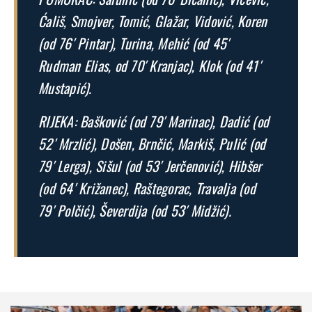
Ćališ, Smojver, Tomić, Glažar, Vidović, Koren
(od 76′ Pintar), Turina, Mehić (od 45′
Rudman Elias, od 70′ Kranjac), Klok (od 41′
Mustapić).
RIJEKA: Bašković (od 79′ Marinac), Dadić (od
52′ Mrzlić), Došen, Brnčić, Markiš, Pulić (od
79′ Lerga), Sišul (od 53′ Jerčenović), Hibšer
(od 64′ Križanec), Raštegorac, Travalja (od
79′ Polčić), Ševerdija (od 53′ Midžić).