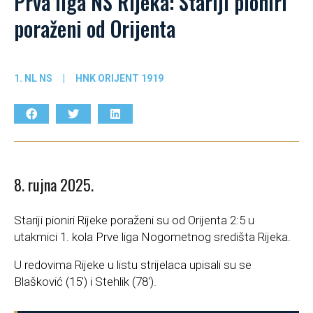
Prva liga NS Rijeka: Stariji pioniri
poraženi od Orijenta
1. NL NS
|
HNK ORIJENT 1919
8. rujna 2025.
Stariji pioniri Rijeke poraženi su od Orijenta 2:5 u
utakmici 1. kola Prve liga Nogometnog središta Rijeka.
U redovima Rijeke u listu strijelaca upisali su se
Blašković (15′) i Stehlik (78′).