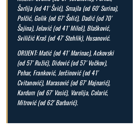
Šarlija (od 41′ Švić), Smajla (od 60′ Surina),
Polčić, Golik (od 67′ Šolić), Dadić (od 70′
Šajina), Jelavić (od 41′ Miloš), Blašković,
Sviličić Kraš (od 47′ Stehlik), Husanović.
ORIJENT: Matić (od 41′ Marinac), Ackovski
(od 57′ Ružić), Didović (od 57′ Vučkov),
Pehar, Franković, Jerčinović (od 41′
Cvitanović), Marasović (od 67′ Majnarić),
Kardum (od 67′ Vasić), Varelija, Colarić,
Mitrović (od 62′ Barbarić).