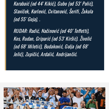
Karabaić (od 44′ Kikić), Gubo (od 53′ Polić),
Slaviček, Korlević, Cvitanović, Šerifi, Žakula
(od 55′ Goja), .
RUDAR: Radić, Načinović (od 40′ Toffetti),
Kos, Rudan, Griparić (od 53′ Kiršić). Živolić
(od 68′ Miletić), Budaković, Golja (od 68′
Jelić), Zupičić, Ardalić, Andrijančić.