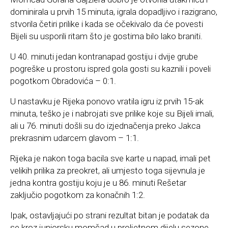
dominirala u prvih 15 minuta, igrala dopadljivo i razigrano,
stvorila četiri prilike i kada se očekivalo da će povesti
Bijeli su usporili ritam što je gostima bilo lako braniti.
U 40. minuti jedan kontranapad gostiju i dvije grube
pogreške u prostoru ispred gola gosti su kaznili i poveli
pogotkom Obradovića – 0:1.
U nastavku je Rijeka ponovo vratila igru iz prvih 15-ak
minuta, teško je i nabrojati sve prilike koje su Bijeli imali,
ali u 76. minuti došli su do izjednačenja preko Jakca
prekrasnim udarcem glavom – 1:1.
Rijeka je nakon toga bacila sve karte u napad, imali pet
velikih prilika za preokret, ali umjesto toga sijevnula je
jedna kontra gostiju koju je u 86. minuti Rešetar
zaključio pogotkom za konačnih 1:2.
Ipak, ostavljajući po strani rezultat bitan je podatak da
se kroz juniorsku momčad u proljetnom dijelu sezone