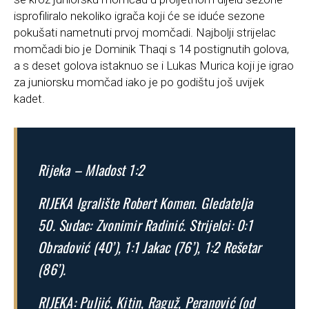
isprofiliralo nekoliko igrača koji će se iduće sezone
pokušati nametnuti prvoj momčadi. Najbolji strijelac
momčadi bio je Dominik Thaqi s 14 postignutih golova,
a s deset golova istaknuo se i Lukas Murica koji je igrao
za juniorsku momčad iako je po godištu još uvijek
kadet.
Rijeka – Mladost 1:2
RIJEKA Igralište Robert Komen. Gledatelja
50. Sudac: Zvonimir Radinić. Strijelci: 0:1
Obradović (40’), 1:1 Jakac (76’), 1:2 Rešetar
(86’).
RIJEKA: Puljić, Kitin, Raguž, Peranović (od