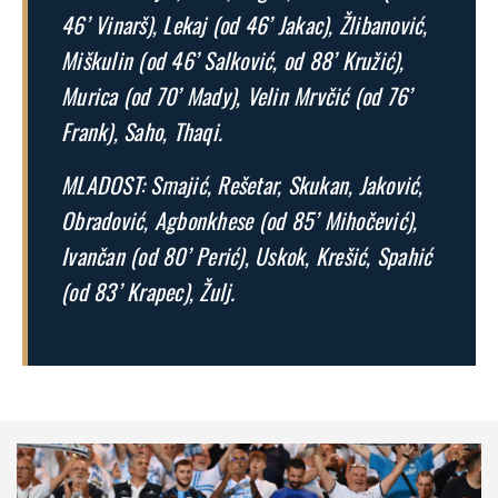
46’ Vinarš), Lekaj (od 46’ Jakac), Žlibanović,
Miškulin (od 46’ Salković, od 88’ Kružić),
Murica (od 70’ Mady), Velin Mrvčić (od 76’
Frank), Saho, Thaqi.
MLADOST: Smajić, Rešetar, Skukan, Jaković,
Obradović, Agbonkhese (od 85’ Mihočević),
Ivančan (od 80’ Perić), Uskok, Krešić, Spahić
(od 83’ Krapec), Žulj.