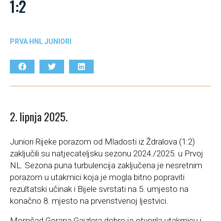
1:2
PRVA HNL JUNIORI
2. lipnja 2025.
Juniori Rijeke porazom od Mladosti iz Ždralova (1:2)
zaključili su natjecateljsku sezonu 2024./2025. u Prvoj
NL. Sezona puna turbulencija zaključena je nesretnim
porazom u utakmici koja je mogla bitno popraviti
rezultatski učinak i Bijele svrstati na 5. umjesto na
konačno 8. mjesto na prvenstvenoj ljestvici.
Momčad Gorana Gajzlera dobro je otvorila utakmicu i