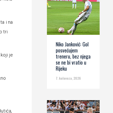
ta i na
 tri
Niko Janković: Gol
posvećujem
koji je
treneru, bez njega
se ne bi vratio u
Rijeku
čno
7. kolovoza, 2026
j
Butića,