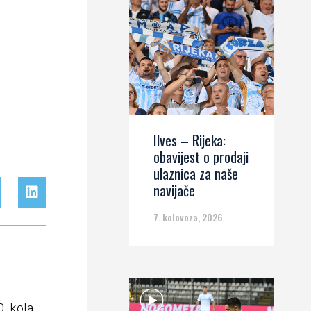
Ilves – Rijeka:
obavijest o prodaji
ulaznica za naše
navijače
7. kolovoza, 2026
0. kola