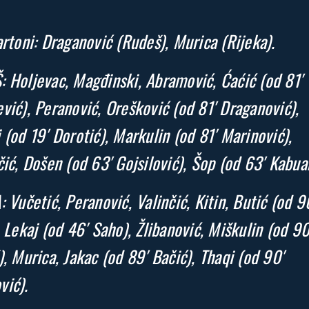
artoni: Draganović (Rudeš), Murica (Rijeka).
 Holjevac, Magđinski, Abramović, Ćaćić (od 81′
vić), Peranović, Orešković (od 81′ Draganović),
 (od 19′ Dorotić), Markulin (od 81′ Marinović),
čić, Došen (od 63′ Gojsilović), Šop (od 63′ Kabua
: Vučetić, Peranović, Valinčić, Kitin, Butić (od 9
, Lekaj (od 46′ Saho), Žlibanović, Miškulin (od 90
), Murica, Jakac (od 89′ Bačić), Thaqi (od 90′
ić).