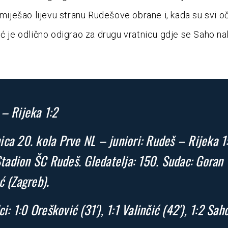
emiješao lijevu stranu Rudešove obrane i, kada su svi oč
ić je odlično odigrao za drugu vratnicu gdje se Saho na
– Rijeka 1:2
ca 20. kola Prve NL – juniori: Rudeš – Rijeka 1
 Stadion ŠC Rudeš. Gledatelja: 150. Sudac: Goran
ć (Zagreb).
ci: 1:0 Orešković (31′), 1:1 Valinčić (42′), 1:2 Sah