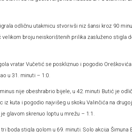
igrala odličnu utakmicu stvorivši niz šansi kroz 90 minu
 velikom broju neiskorištenih prilika zasluženo stigla do
ola vratar Vučetić se poskliznuo i pogodio Oreškovića 
ao u 31. minuti – 1:0.
minus nije obeshrabrio bijele, u 42. minuti Butić je odli
c iz kuta i pogodio najvišeg u skoku Valinčića na drugo
ji je glavom skrenuo loptu u mrežu – 1:1.
 tri boda stigla golom u 69. minuti. Solo akcija Šimuna 