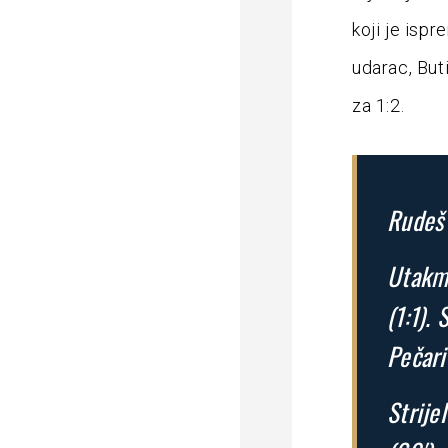
koji je ispr
udarac, But
za 1:2.
Rudeš 
Utakmi
(1:1).
Pečari
Strijel