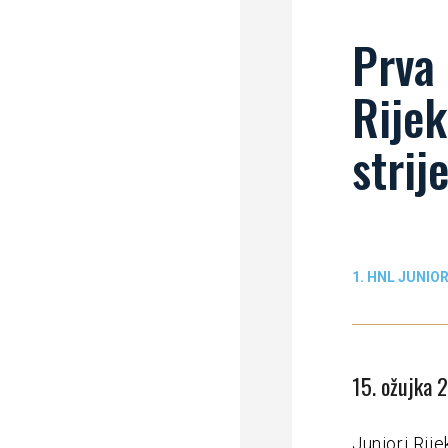
Prva 
Rijek
strije
1. HNL JUNIOR
15. ožujka 
Juniori Rij