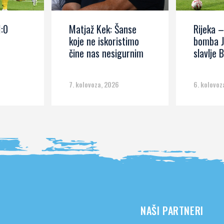
1:0
Matjaž Kek: Šanse
Rijeka –
koje ne iskoristimo
bomba J
čine nas nesigurnim
slavlje B
7. kolovoza, 2026
6. kolovoz
NAŠI PARTNERI