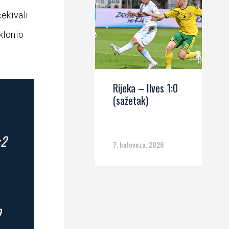
ekivali
klonio
Rijeka – Ilves 1:0
(sažetak)
:2
7. kolovoza, 2026
o