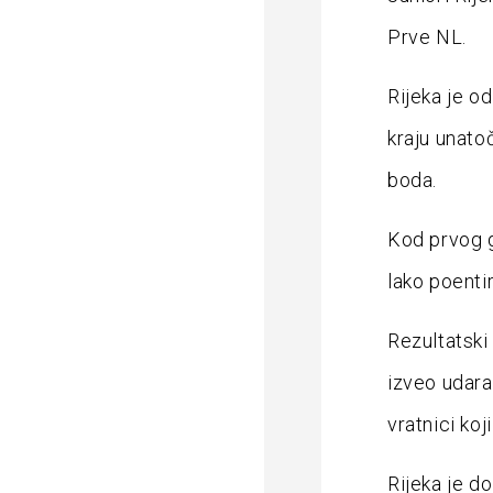
Prve NL.
Rijeka je od
kraju unatoč
boda.
Kod prvog g
lako poentir
Rezultatski 
izveo udara
vratnici ko
Rijeka je do