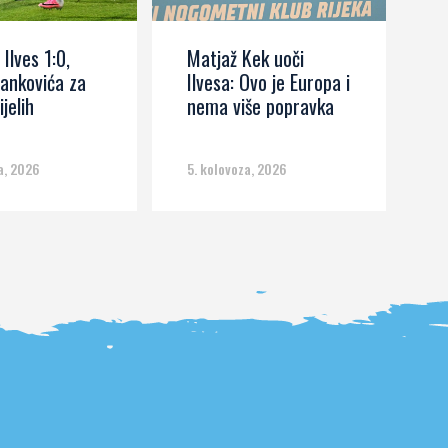
 Ilves 1:0,
Matjaž Kek uoči
I
ankovića za
Ilvesa: Ovo je Europa i
s
ijelih
nema više popravka
č
m
a, 2026
5. kolovoza, 2026
5.