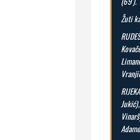
(69′).
Žuti k
RUDEŠ:
Kovače
Limani
Vranji
RIJEKA
Jukić)
Vinarš
Adamov