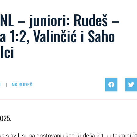
NL – juniori: Rudeš –
a 1:2, Valinčić i Saho
lci
I
|
NK RUDEŠ
2025.
eke slavili su na gostovanju kod Rudeša 2:1 u utakmici 2