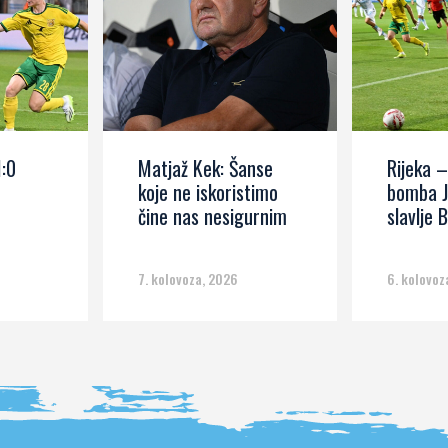
1:0
Matjaž Kek: Šanse
Rijeka –
koje ne iskoristimo
bomba J
čine nas nesigurnim
slavlje B
7. kolovoza, 2026
6. kolovoz