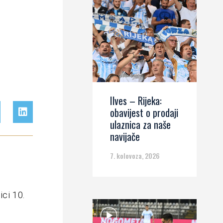
Ilves – Rijeka:
obavijest o prodaji
ulaznica za naše
navijače
7. kolovoza, 2026
ici 10.