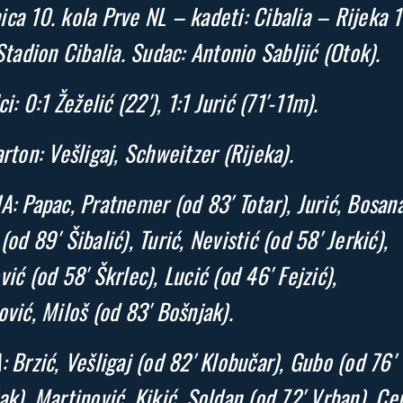
ca 10. kola Prve NL – kadeti: Cibalia – Rijeka 1
 Stadion Cibalia. Sudac: Antonio Sabljić (Otok).
ci: 0:1 Žeželić (22′), 1:1 Jurić (71′-11m).
arton: Vešligaj, Schweitzer (Rijeka).
A: Papac, Pratnemer (od 83′ Totar), Jurić, Bosana
(od 89′ Šibalić), Turić, Nevistić (od 58′ Jerkić),
vić (od 58′ Škrlec), Lucić (od 46′ Fejzić),
ović, Miloš (od 83′ Bošnjak).
: Brzić, Vešligaj (od 82′ Klobučar), Gubo (od 76′
ak), Martinović, Kikić, Soldan (od 72′ Vrban), Cer