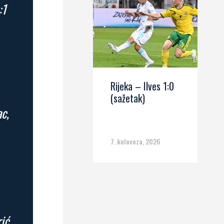
:1
Rijeka – Ilves 1:0
(sažetak)
c,
7. kolovoza, 2026
ić,