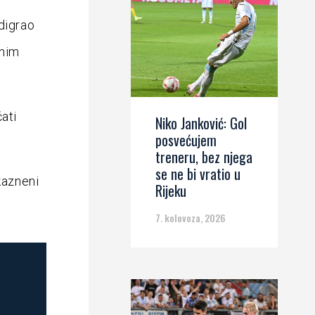
digrao
čnim
ćati
Niko Janković: Gol
posvećujem
treneru, bez njega
se ne bi vratio u
kazneni
Rijeku
7. kolovoza, 2026