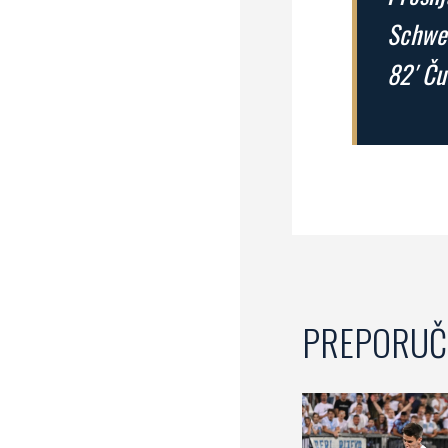
Schwei
82′ Ču
PREPORUČ