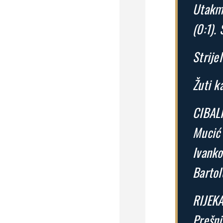
Utakmi
(0:1).
Strijel
Žuti k
CIBALI
Mucić 
Ivanko
Bartol
RIJEKA
Prešnj