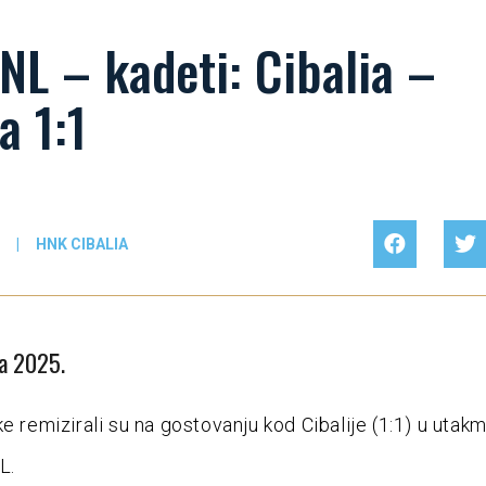
NL – kadeti: Cibalia –
a 1:1
|
HNK CIBALIA
da 2025.
e remizirali su na gostovanju kod Cibalije (1:1) u utakm
L.