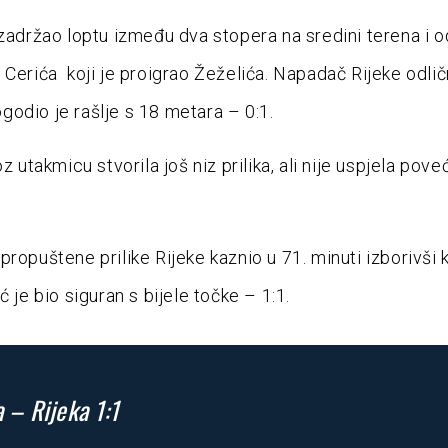
 zadržao loptu između dva stopera na sredini terena i o
 Cerića koji je proigrao Žeželića. Napadač Rijeke odli
odio je rašlje s 18 metara – 0:1.
oz utakmicu stvorila još niz prilika, ali nije uspjela pove
propuštene prilike Rijeke kaznio u 71. minuti izborivši 
ć je bio siguran s bijele točke – 1:1.
a – Rijeka 1:1