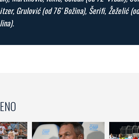
tzer, Grulović (od 76′ Božina), Šerifi, Žeželić (o
lina).
ENO