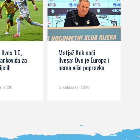
 Ilves 1:0,
Matjaž Kek uoči
I
ankovića za
Ilvesa: Ovo je Europa i
s
ijelih
nema više popravka
č
m
a, 2026
5. kolovoza, 2026
5.