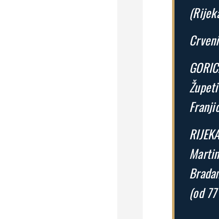
(Rijeka
Crveni
GORICA
Župeti
Franji
RIJEKA
Martin
Bradam
(od 77′