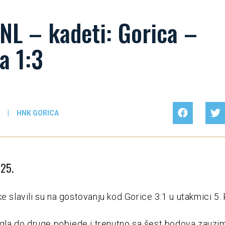
NL – kadeti: Gorica –
a 1:3
|
HNK GORICA
025.
e slavili su na gostovanju kod Gorice 3:1 u utakmici 5. 
tigla do druge pobjede i trenutno sa šest bodova zauzi