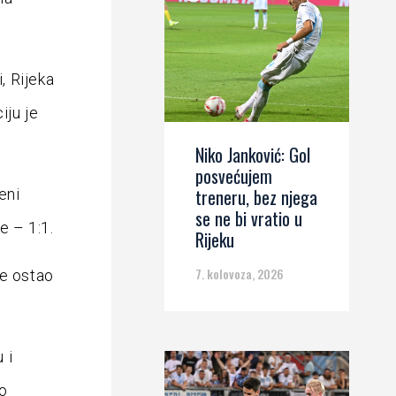
, Rijeka
iju je
Niko Janković: Gol
posvećujem
treneru, bez njega
eni
se ne bi vratio u
e – 1:1.
Rijeku
7. kolovoza, 2026
je ostao
 i
do