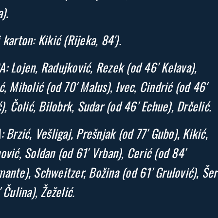
).
 karton: Kikić (Rijeka, 84′).
: Lojen, Radujković, Rezek (od 46′ Kelava),
ć, Miholić (od 70′ Malus), Ivec, Cindrić (od 46′
ć), Čolić, Bilobrk, Sudar (od 46′ Echue), Drčelić.
: Brzić, Vešligaj, Prešnjak (od 77′ Gubo), Kikić,
ović, Soldan (od 61′ Vrban), Cerić (od 84′
ante), Schweitzer, Božina (od 61′ Grulović), Šeri
 Čulina), Žeželić.