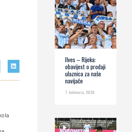
Ilves – Rijeka:
obavijest o prodaji
ulaznica za naše
navijače
7. kolovoza, 2026
kola.
ma