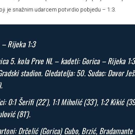
koji je snažnim udarcem potvrdio pobjedu – 1:3.
 – Rijeka 1:3
ca 5. kola Prve NL – kadeti: Gorica – Rijeka 1:
 Gradski stadion. Gledatelja: 50. Sudac: Davor Ješ
.
ci: 0:1 Šerifi (22′), 1:1 Miholić (33′), 1:2 Kikić (39
lović (81′).
artoni: Drčelić (Gorica) Gubo, Brzić, Bradamante