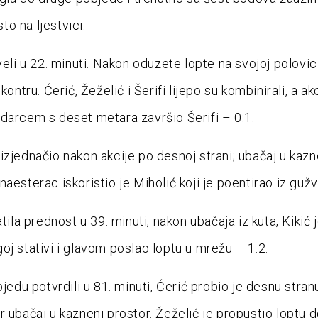
o na ljestvici.
veli u 22. minuti. Nakon oduzete lopte na svojoj polovici
 kontru. Ćerić, Žeželić i Šerifi lijepo su kombinirali, a akc
darcem s deset metara završio Šerifi – 0:1.
izjednačio nakon akcije po desnoj strani; ubačaj u kazn
aesterac iskoristio je Miholić koji je poentirao iz gužv
atila prednost u 39. minuti, nakon ubačaja iz kuta, Kikić 
oj stativi i glavom poslao loptu u mrežu – 1:2.
bjedu potvrdili u 81. minuti, Ćerić probio je desnu stranu
r ubačaj u kazneni prostor. Žeželić je propustio loptu 