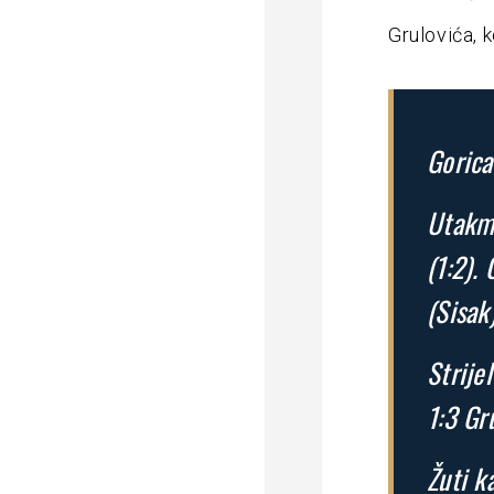
Grulovića, 
Gorica
Utakmi
(1:2).
(Sisak)
Strijel
1:3 Gru
Žuti k