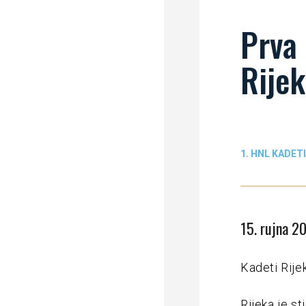
Prva 
Rijek
1. HNL KADETI
15. rujna 2
Kadeti Rijek
Rijeka je s