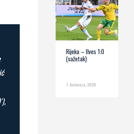
Rijeka – Ilves 1:0
(sažetak)
3
ić
7. kolovoza, 2026
′),