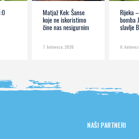
1:0
Matjaž Kek: Šanse
Rijeka –
koje ne iskoristimo
bomba J
čine nas nesigurnim
slavlje B
7. kolovoza, 2026
6. kolovoz
NAŠI PARTNERI