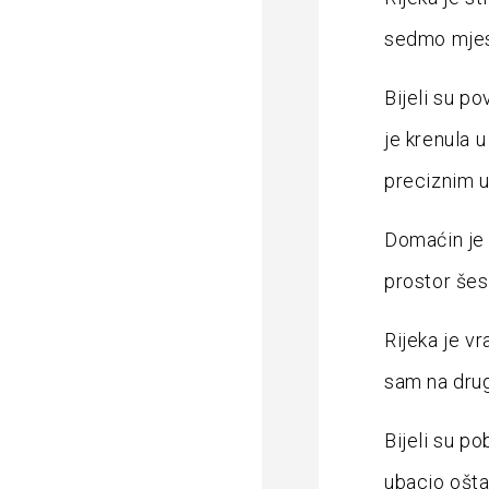
sedmo mjest
Bijeli su po
je krenula u
preciznim u
Domaćin je 
prostor šesn
Rijeka je vr
sam na drug
Bijeli su po
ubacio ošta