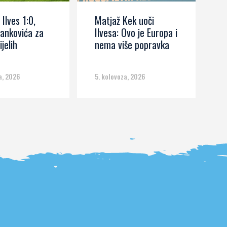
 Ilves 1:0,
Matjaž Kek uoči
I
ankovića za
Ilvesa: Ovo je Europa i
s
ijelih
nema više popravka
č
m
a, 2026
5. kolovoza, 2026
5.