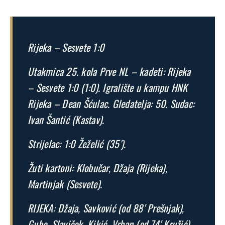
Rijeka – Sesvete 1:0
Utakmica 25. kola Prve NL – kadeti: Rijeka
– Sesvete 1:0 (1:0). Igralište u kampu HNK
Rijeka – Dean Šćulac. Gledatelja: 50. Sudac:
Ivan Šantić (Kastav).
Strijelac: 1:0 Žeželić (35′).
Žuti kartoni: Klobučar, Džaja (Rijeka),
Martinjak (Sesvete).
RIJEKA: Džaja, Savković (od 88′ Prešnjak),
Gubo, Slaviček, Kikić, Vrban (od 74′ Kružić),