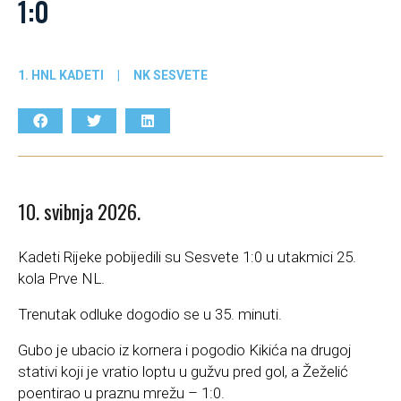
1:0
1. HNL KADETI
|
NK SESVETE
10. svibnja 2026.
Kadeti Rijeke pobijedili su Sesvete 1:0 u utakmici 25.
kola Prve NL.
Trenutak odluke dogodio se u 35. minuti.
Gubo je ubacio iz kornera i pogodio Kikića na drugoj
stativi koji je vratio loptu u gužvu pred gol, a Žeželić
poentirao u praznu mrežu – 1:0.