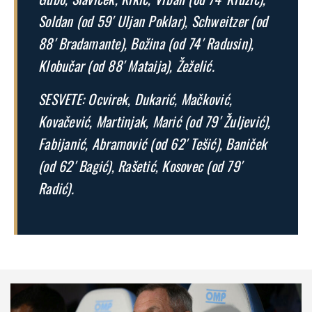
Soldan (od 59′ Uljan Poklar), Schweitzer (od
88′ Bradamante), Božina (od 74′ Radusin),
Klobučar (od 88′ Mataija), Žeželić.
SESVETE: Ocvirek, Dukarić, Mačković,
Kovačević, Martinjak, Marić (od 79′ Žuljević),
Fabijanić, Abramović (od 62′ Tešić), Baniček
(od 62′ Bagić), Rašetić, Kosovec (od 79′
Radić).