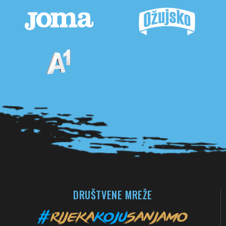
Pogledaj sve partnere
DRUŠTVENE MREŽE