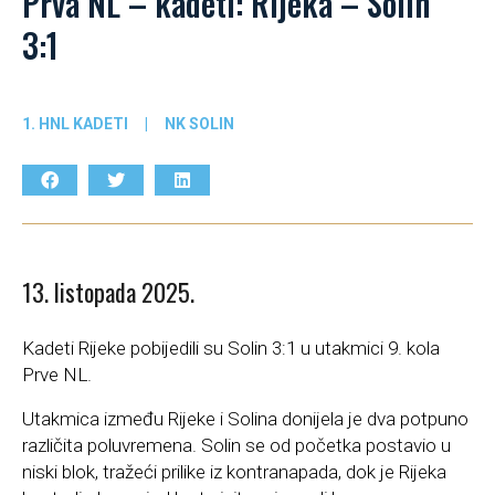
Prva NL – kadeti: Rijeka – Solin
3:1
1. HNL KADETI
|
NK SOLIN
13. listopada 2025.
Kadeti Rijeke pobijedili su Solin 3:1 u utakmici 9. kola
Prve NL.
Utakmica između Rijeke i Solina donijela je dva potpuno
različita poluvremena. Solin se od početka postavio u
niski blok, tražeći prilike iz kontranapada, dok je Rijeka