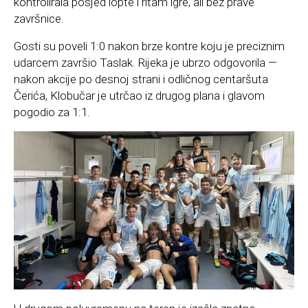
kontrolirala posjed lopte i ritam igre, ali bez prave
završnice.
Gosti su poveli 1:0 nakon brze kontre koju je preciznim
udarcem završio Taslak. Rijeka je ubrzo odgovorila —
nakon akcije po desnoj strani i odličnog centaršuta
Čerića, Klobučar je utrčao iz drugog plana i glavom
pogodio za 1:1.