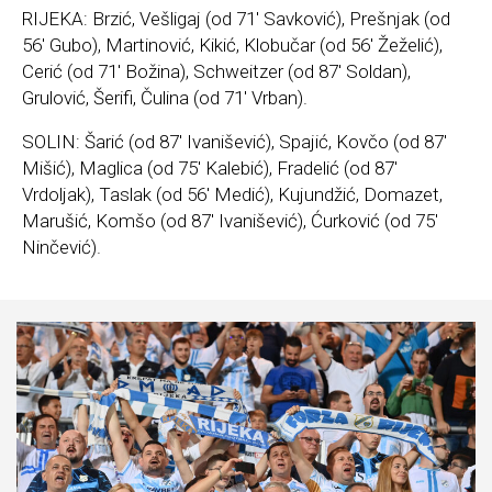
RIJEKA: Brzić, Vešligaj (od 71′ Savković), Prešnjak (od
56′ Gubo), Martinović, Kikić, Klobučar (od 56′ Žeželić),
Cerić (od 71′ Božina), Schweitzer (od 87′ Soldan),
Grulović, Šerifi, Čulina (od 71′ Vrban).
SOLIN: Šarić (od 87′ Ivanišević), Spajić, Kovčo (od 87′
Mišić), Maglica (od 75′ Kalebić), Fradelić (od 87′
Vrdoljak), Taslak (od 56′ Medić), Kujundžić, Domazet,
Marušić, Komšo (od 87′ Ivanišević), Ćurković (od 75′
Ninčević).