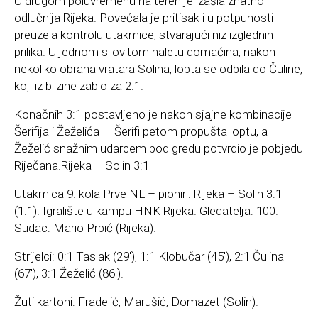
U drugom poluvremenu na teren je izašla znatno
odlučnija Rijeka. Povećala je pritisak i u potpunosti
preuzela kontrolu utakmice, stvarajući niz izglednih
prilika. U jednom silovitom naletu domaćina, nakon
nekoliko obrana vratara Solina, lopta se odbila do Čuline,
koji iz blizine zabio za 2:1.
Konačnih 3:1 postavljeno je nakon sjajne kombinacije
Šerifija i Žeželića — Šerifi petom propušta loptu, a
Žeželić snažnim udarcem pod gredu potvrdio je pobjedu
Riječana.Rijeka – Solin 3:1
Utakmica 9. kola Prve NL – pioniri: Rijeka – Solin 3:1
(1:1). Igralište u kampu HNK Rijeka. Gledatelja: 100.
Sudac: Mario Prpić (Rijeka).
Strijelci: 0:1 Taslak (29′), 1:1 Klobučar (45′), 2:1 Čulina
(67′), 3:1 Žeželić (86′).
Žuti kartoni: Fradelić, Marušić, Domazet (Solin).