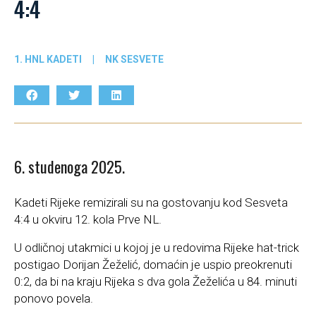
4:4
1. HNL KADETI
|
NK SESVETE
6. studenoga 2025.
Kadeti Rijeke remizirali su na gostovanju kod Sesveta
4:4 u okviru 12. kola Prve NL.
U odličnoj utakmici u kojoj je u redovima Rijeke hat-trick
postigao Dorijan Žeželić, domaćin je uspio preokrenuti
0:2, da bi na kraju Rijeka s dva gola Žeželića u 84. minuti
ponovo povela.