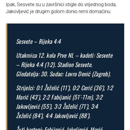
Ipak, Sesvete su u završnici stigle do vrijednog boda,
Jakovljević je drugim golom donio remi domaćinu.
Sesvete – Rijeka 4:4
Utakmica 12. kola Prve NL – kadeti: Sesvete
– Rijeka 4:4 (1:2). Stadion Sesvete.
Gledatelja: 30. Sudac: Lovro Denić (Zagreb).
Strijelci: 0:1 Žeželić (11′), 0:2 Cerić (36′), 1:2
Marić (43′), 2:2 Fabijanić (51′-11m), 3:2
Jakovljević (55′), 3:3 Žeželić (71′), 3:4
Žeželić (84′), 4:4 Jakovljević (88′).
Žuti kartoni: Fabijanić, Jakoljević, Marić,