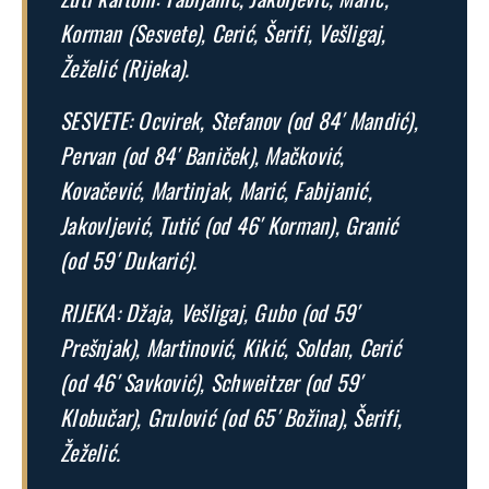
Korman (Sesvete), Cerić, Šerifi, Vešligaj,
Žeželić (Rijeka).
SESVETE: Ocvirek, Stefanov (od 84′ Mandić),
Pervan (od 84′ Baniček), Mačković,
Kovačević, Martinjak, Marić, Fabijanić,
Jakovljević, Tutić (od 46′ Korman), Granić
(od 59′ Dukarić).
RIJEKA: Džaja, Vešligaj, Gubo (od 59′
Prešnjak), Martinović, Kikić, Soldan, Cerić
(od 46′ Savković), Schweitzer (od 59′
Klobučar), Grulović (od 65′ Božina), Šerifi,
Žeželić.