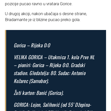
pozicije pucao ravno u vratara Gorice.
U drugoj akciji, nakon ubačaja s desne strane,
Bradamante je iz blizine pucao preko gola.
Gorica – Rijeka 0:0
VELIKA GORICA – Utakmica 1. kola Prve NL
– pioniri: Gorica – Rijeka 0:0. Gradski
stadion. Gledatelja: 80. Sudac: Antonio
Kožarec (Samobor).
Žuti karton: Banić (Gorica).
GORICA: Lojen, Salihović (od 55′ Džepina-