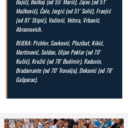
Bajić), Bočkaj (od 55′ Marić), Zajec (od 51′
Mačković), Čale, Jorgić (od 51′ Solić), Franjić
(od 81′ Stipić), Vučinić, Vetma, Vrbanić,
Abramovich.
RIJEKA: Pichler, Savković, Plazibat, Kikić,
Martinović, Soldan, Uljan Poklar (od 70′
Kučić), Kružić (od 78′ Budimir), Radusin,
Bradamante (od 70′ Travalja), Dekanić (od 78′
Gašparac).