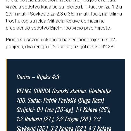
vraćala vodstvo kada su strijelci za bili Radusin za 1:2 u
27. minuti i Savković za 2:3 u 35. minuti. Ipak, na krilima
trostrukog strijelca Mihaela Kelave domaćin je
preokrenuo vodstvo Bijelih i potvrdio prvo mjesto.
Pioniri su sezonu okončali na sedmom mjestu s 12
pobjeda, dva remija i 12 poraza, uz gol razliku 42:38.
Gorica – Rijeka 4:3
VELIKA GORICA Gradski stadion. Gledatelja
700. Sudac: Patrik Pavlešić (Duga Resa).
Strijelci: 0:1 Ivec (20’-ag), 1:1 Kelava (25’),
1:2 Radusin (27’), 2:2 Frigan (28’), 2:3
Savković (35’), 3:3 Kelava (52’), 4:3 Kelava