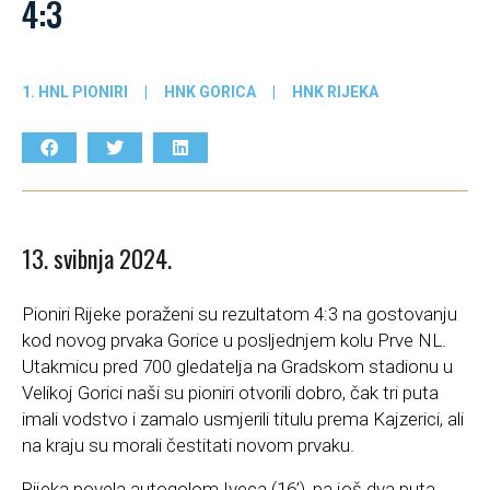
4:3
1. HNL PIONIRI
|
HNK GORICA
|
HNK RIJEKA
13. svibnja 2024.
Pioniri Rijeke poraženi su rezultatom 4:3 na gostovanju
kod novog prvaka Gorice u posljednjem kolu Prve NL.
Utakmicu pred 700 gledatelja na Gradskom stadionu u
Velikoj Gorici naši su pioniri otvorili dobro, čak tri puta
imali vodstvo i zamalo usmjerili titulu prema Kajzerici, ali
na kraju su morali čestitati novom prvaku.
Rijeka povela autogolom Iveca (16’), pa još dva puta