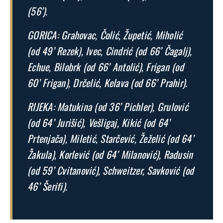
(56’).
GORICA: Grahovac, Čolić, Župetić, Miholić
(od 49’ Rezek), Ivec, Cindrić (od 66’ Čagalj),
Echue, Bilobrk (od 66’ Antolić), Frigan (od
60’ Frigan), Drčelić, Kelava (od 66’ Prahir).
RIJEKA: Matukina (od 36’ Pichler), Grulović
(od 64’ Jurišić), Vešligaj, Kikić (od 64’
Prtenjača), Miletić, Starčević, Žeželić (od 64’
Žakula), Korlević (od 64’ Milanović), Radusin
(od 59’ Cvitanović), Schweitzer, Savković (od
46’ Šerifi).