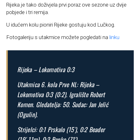
Rijeka je tako doživjela prvi poraz ove sezone uz dvije
pobjede i tri remija.
U idućem kolu pioniri Rijeke gostuju kod Lučkog.
Fotogaleriju s utakmice možete pogledati na
linku
Rijeka – Lokomotiva 0:3
Utakmica 6. kola Prve NL: Rijeka –
Lokomotiva 0:3 (0:2). Igralište Robert
Komen. Gledatelja: 50. Sudac: Jan Jelić
(Ogulin).
Strijelci: 0:1 Prskalo (15′), 0:2 Beader
(19′-11m), 0:3 Benko (71′).