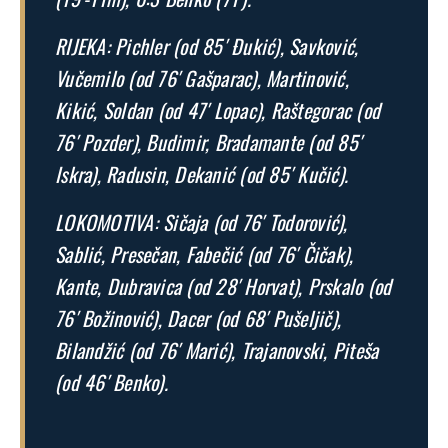
RIJEKA: Pichler (od 85′ Đukić), Savković,
Vučemilo (od 76′ Gašparac), Martinović,
Kikić, Soldan (od 47′ Lopac), Raštegorac (od
76′ Pozder), Budimir, Bradamante (od 85′
Iskra), Radusin, Dekanić (od 85′ Kučić).
LOKOMOTIVA: Sičaja (od 76′ Todorović),
Sablić, Presečan, Fabečić (od 76′ Čičak),
Kante, Dubravica (od 28′ Horvat), Prskalo (od
76′ Božinović), Dacer (od 68′ Pušeljič),
Bilandžić (od 76′ Marić), Trajanovski, Piteša
(od 46′ Benko).