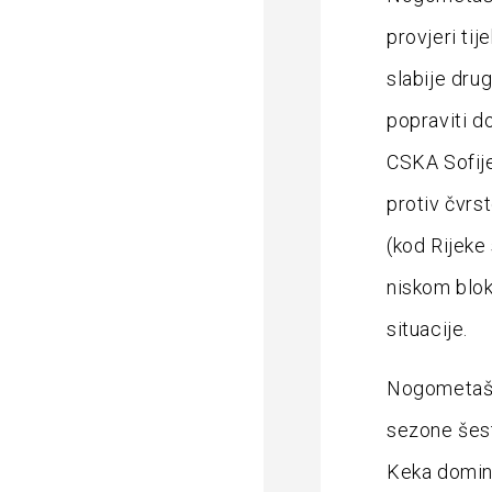
provjeri tij
slabije drug
popraviti do
CSKA Sofije
protiv čvrs
(kod Rijeke 
niskom blok
situacije.
Nogometaši 
sezone šes
Keka domini