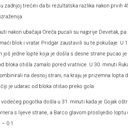
u zadnjoj trećini da bi rezultatska razlika nakon prvih 4
izraženija.
nuti nakon ubačaja Oreča pucali su najprije Devetak, pa
omaći blok i vratar Pridgar zaustavili su te pokušaje. U 1
n još jedne lopte koja je došla s desne strane pucao je
 od bloka otišla zamalo pored vratnice. U 30. minuti Ruk
ombinirali na desnoj strani, na kraju je prizemna lopta 
čiji je udarac od bloka otišao preko gola.
o vodećeg pogotka došla u 31. minuti kada je Gojak ošt
rnera s lijeve strane, a Barco glavom proslijedio loptu 
 – 0:1.