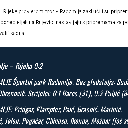
Rijeke provjerom protiv Radomlja zaključili su pripre
 u ponedjeljak na Rujevici nastavljaju s pripremama za 
alifikacija.
je – Rijeka 0:2
JE Športni park Radomlje. Bez gledatelja: Sud
brenovič. Strijelci: 0:1 Barco (31′), 0:2 Puljić (84
JE: Pridgar, Klampfer, Paić, Graonić, Marinić,
ć, Jelen, Pogačar, Chinoso, Ikenna, Mežnar (još s