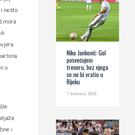
 i nešto
oš mora
li
ovjera
Niko Janković: Gol
 kartona
posvećujem
treneru, bez njega
ao u
se ne bi vratio u
Rijeku
7. kolovoza, 2026
šle
atjaža
žine i