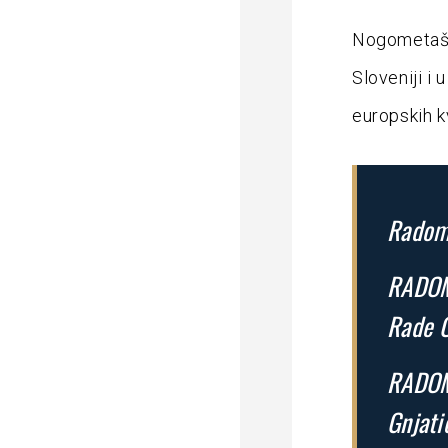
Nogometaši 
Sloveniji i
europskih kv
Radoml
RADOML
Rade O
RADOML
Gnjati