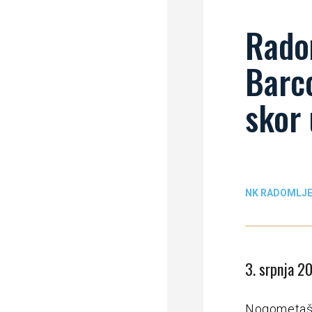
Radom
Barco
skor 
NK RADOMLJ
3. srpnja 2
Nogometaši 