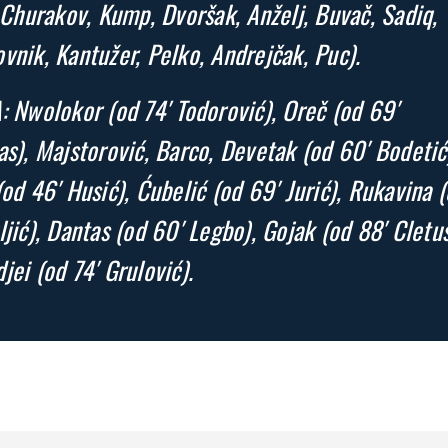
: Churakov, Kump, Dvoršak, Anželj, Buvač, Sadiq,
vnik, Kantužer, Pelko, Andrejčak, Puc).
: Nwolokor (od 74′ Todorović), Oreč (od 69′
as), Majstorović, Barco, Devetak (od 60′ Bodetić
(od 46′ Husić), Ćubelić (od 69′ Jurić), Rukavina 
ljić), Dantas (od 60′ Legbo), Gojak (od 88′ Cletus
jei (od 74′ Grulović).