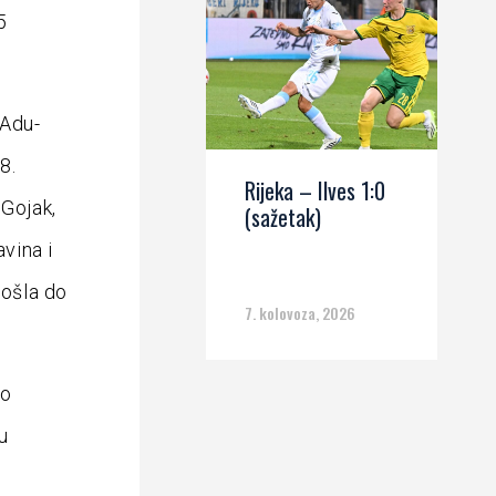
5
 Adu-
8.
Rijeka – Ilves 1:0
 Gojak,
(sažetak)
avina i
došla do
7. kolovoza, 2026
ro
u