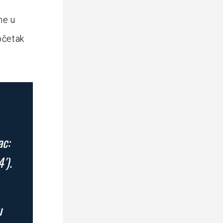
me u
početak
ac:
′).
u