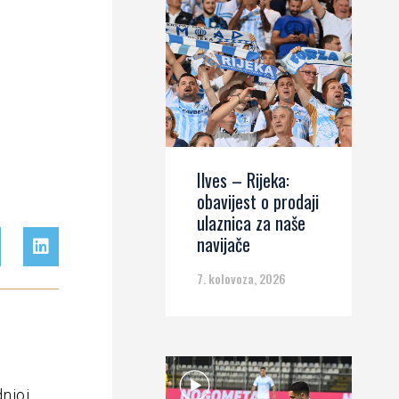
Ilves – Rijeka:
obavijest o prodaji
ulaznica za naše
navijače
7. kolovoza, 2026
njoj