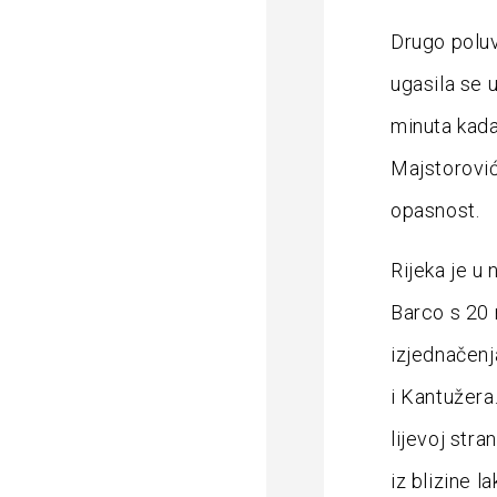
Drugo poluv
ugasila se 
minuta kad
Majstorović
opasnost.
Rijeka je u 
Barco s 20
izjednačenj
i Kantužera.
lijevoj stra
iz blizine l