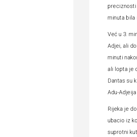
preciznosti 
minuta bila 
Već u 3. mi
Adjei, ali d
minuti nako
ali lopta je
Dantas su k
Adu-Adjeija 
Rijeka je d
ubacio iz ko
suprotni kut