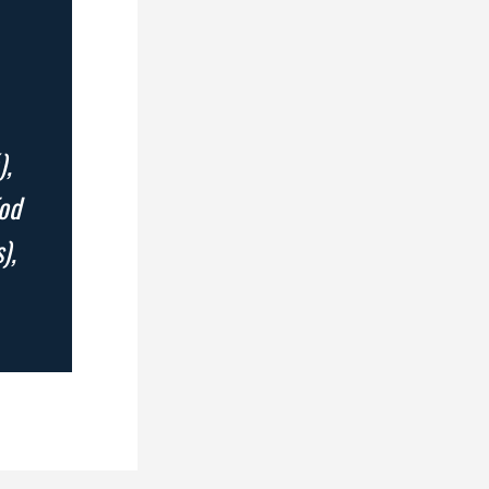
),
(od
),