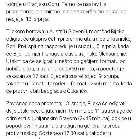
točnije u Kranjsku Goru. Tamo će nastaviti s
pripremama, a planirano je da se završni dio odradi do
nedjelje, 13. srpnja.
Tijekom boravka u Austriji i Sloveniji, momčad Rijeke
odigrat će ukupno četiri pripremne utakmice u Kranjskoj
Gori. Prvi ispit na rasporedu je u subotu, 5. srpnja, kada
će Bijeli odmjeriti snage protiv ukrajinske Oleksandrije.
Utakmica će se igrati u nešto drugačijem formatu od
uobičajenog, u trajanju od 2×60 minuta, a početak je
zakazan za 17 sati. Sljedeći susret slijedi 9. srpnja,
također u 17 sati i također u formatu 2×60 minuta, kada
će protivnik biti beogradski Čukarički.
Završnog dana priprema, 13. srpnja, Rijeka će odigrati
dvije utakmice. U jutarnjem terminu od 11 sati snage će
odmjeriti s ljubljanskim Bravom (2×45 minuta), dok će u
popodnevnim satima biti odigrana generalna proba
protiv turskog Göztepea (17.30 sati), također u