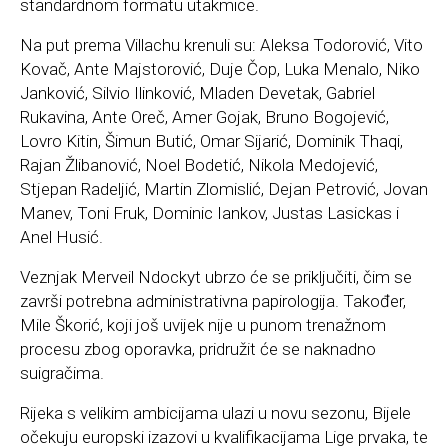
standardnom formatu utakmice.
Na put prema Villachu krenuli su: Aleksa Todorović, Vito
Kovač, Ante Majstorović, Duje Čop, Luka Menalo, Niko
Janković, Silvio Ilinković, Mladen Devetak, Gabriel
Rukavina, Ante Oreč, Amer Gojak, Bruno Bogojević,
Lovro Kitin, Šimun Butić, Omar Sijarić, Dominik Thaqi,
Rajan Žlibanović, Noel Bodetić, Nikola Medojević,
Stjepan Radeljić, Martin Zlomislić, Dejan Petrović, Jovan
Manev, Toni Fruk, Dominic Iankov, Justas Lasickas i
Anel Husić.
Veznjak Merveil Ndockyt ubrzo će se priključiti, čim se
završi potrebna administrativna papirologija. Također,
Mile Škorić, koji još uvijek nije u punom trenažnom
procesu zbog oporavka, pridružit će se naknadno
suigračima.
Rijeka s velikim ambicijama ulazi u novu sezonu, Bijele
očekuju europski izazovi u kvalifikacijama Lige prvaka, te