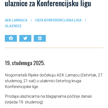
ulaznice za Konferencijsku ligu
AEK LARNACA
|
UEFA KONFERENCIJSKA LIGA
|
ULAZNICE
19. studenoga 2025.
Nogometaši Rijeke dočekuju AEK Larnacu (četvrtak, 27.
studenog, 21 sat) u utakmici četvrtog kruga
Konferencijske lige.
Prodaja ulaznicama na blagajnama počinje danas
(srijeda 19. studenog).