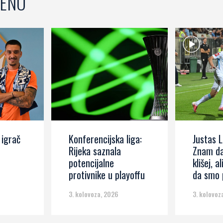
ENO
 igrač
Konferencijska liga:
Justas L
Rijeka saznala
Znam da
potencijalne
klišej, al
protivnike u playoffu
da smo p
3. kolovoza, 2026
3. kolovoz