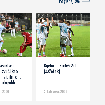
Pogledaj sve
asickas:
Rijeka – Rudeš 2:1
M
 zvuči kao
(sažetak)
R
i najbitnije je
r
obijedili
p
n
a, 2026
3. kolovoza, 2026
3.