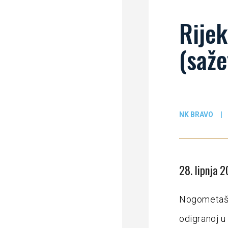
Rijek
(saže
NK BRAVO
|
28. lipnja 2
Nogometaši 
odigranoj u 