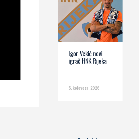
Igor Vekić novi
igrač HNK Rijeka
5. kolovoza, 2026