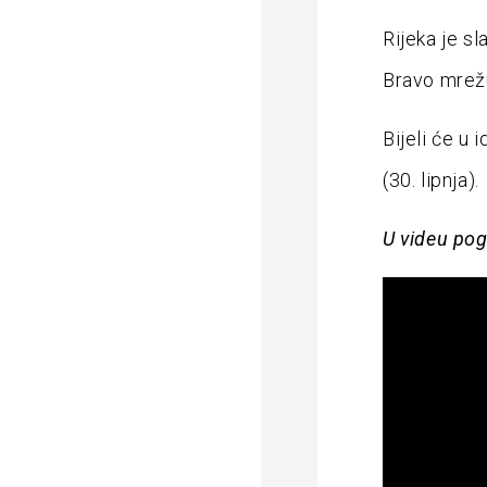
Rijeka je s
Bravo mrež
Bijeli će u 
(30. lipnja).
U videu pog