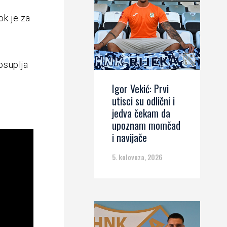
ok je za
rosuplja
Igor Vekić: Prvi
utisci su odlični i
jedva čekam da
upoznam momčad
i navijače
5. kolovoza, 2026