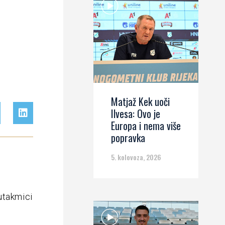
Matjaž Kek uoči
Ilvesa: Ovo je
Europa i nema više
popravka
5. kolovoza, 2026
utakmici