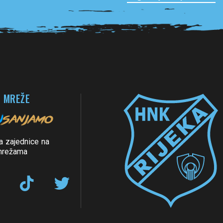
 MREŽE
a zajednice na
mrežama