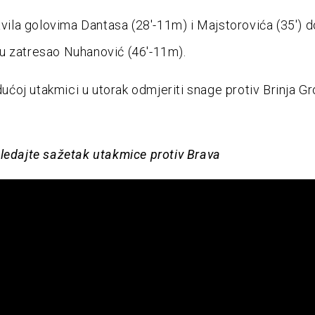
lavila golovima Dantasa (28′-11m) i Majstorovića (35′) d
u zatresao Nuhanović (46′-11m).
idućoj utakmici u utorak odmjeriti snage protiv Brinja G
ledajte sažetak utakmice protiv Brava