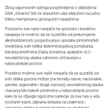
Zbog sigurnosnih razloga posjetiteljima s obilježjima
GNK „Dinamo“ biti će dopušten ulaz isključivo na južnu
tribinu namijenjenu gostujućim navijačima.
Pozivamo sve naše navijače na sportsko i korektno
navijanje te molimo da se suzdržite od prekomjerne
alkoholiziranosti, posjedovanja i uporabe pirotehničkih
sredstava, svih oblika diskriminacijskog ponašanja,
bacanja predmeta (čaša, kovanica, upaljača i sl.) i
neovlaštenog ulaska odnosno utrčavanja u
natjecateljski prostor.
Posebno molimo sve naše navijače da se suzdrže od
svih oblika govora mržnje (na temelju rasne, nacionalne,
vjerske, regionalne i druge osnove), neovlaštenog ulaska
i bacanja bilo kakvih predmeta u natjecateljski prostor
kako bi se izbjegle rigorozne sankcije za sve nas u vidu
novčanih kazni, zabrana dolaska na utakmice i
zatvaranja tribina ili cijelog stadiona za gledatelje.