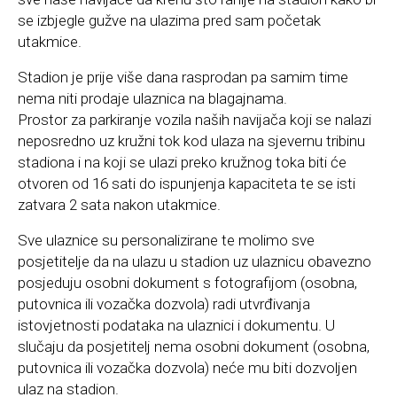
se izbjegle gužve na ulazima pred sam početak
utakmice.
Stadion je prije više dana rasprodan pa samim time
nema niti prodaje ulaznica na blagajnama.
Prostor za parkiranje vozila naših navijača koji se nalazi
neposredno uz kružni tok kod ulaza na sjevernu tribinu
stadiona i na koji se ulazi preko kružnog toka biti će
otvoren od 16 sati do ispunjenja kapaciteta te se isti
zatvara 2 sata nakon utakmice.
Sve ulaznice su personalizirane te molimo sve
posjetitelje da na ulazu u stadion uz ulaznicu obavezno
posjeduju osobni dokument s fotografijom (osobna,
putovnica ili vozačka dozvola) radi utvrđivanja
istovjetnosti podataka na ulaznici i dokumentu. U
slučaju da posjetitelj nema osobni dokument (osobna,
putovnica ili vozačka dozvola) neće mu biti dozvoljen
ulaz na stadion.