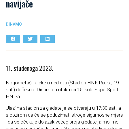
navijače
DINAMO
11. studenoga 2023.
Nogometaši Rijeke u nedjelju (Stadion HNK Rijeka, 19
sati) dočekuju Dinamo u utakmici 15. kola SuperSport
HNL-a.
Ulazi na stadion za gledatelje se otvaraju u 17:30 sati, a
s obzirom da će se poduzimati stroge sigurnosne mjere
i da se očekuje dolazak većeg broja gledatelja molimo
sve naše navijače da krenu što ranije na stadion kako bi