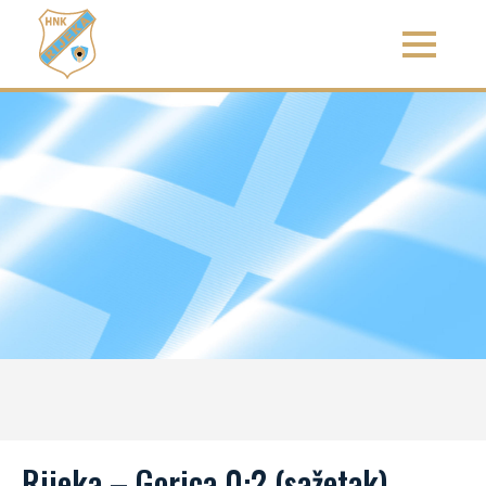
Rijeka – Gorica 0:2 (sažetak)