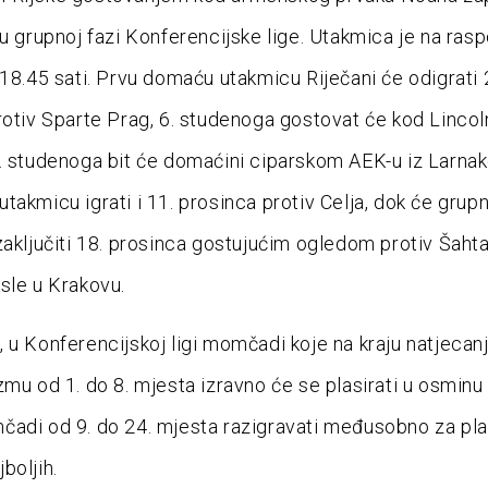
 u grupnoj fazi Konferencijske lige. Utakmica je na ras
 18.45 sati. Prvu domaću utakmicu Riječani će odigrati 
rotiv Sparte Prag, 6. studenoga gostovat će kod Linco
. studenoga bit će domaćini ciparskom AEK-u iz Larnake
takmicu igrati i 11. prosinca protiv Celja, dok će grup
zaključiti 18. prosinca gostujućim ogledom protiv Šaht
sle u Krakovu.
 u Konferencijskoj ligi momčadi koje na kraju natjecanj
zmu od 1. do 8. mjesta izravno će se plasirati u osminu 
čadi od 9. do 24. mjesta razigravati međusobno za p
boljih.