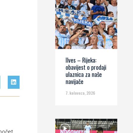
Ilves – Rijeka:
obavijest o prodaji
ulaznica za naše
navijače
7. kolovoza, 2026
počet