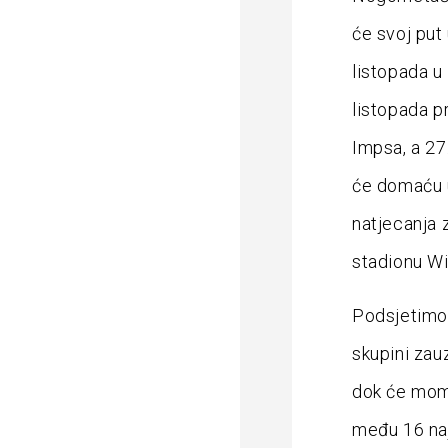
će svoj put
listopada u
listopada p
Impsa, a 27
će domaću u
natjecanja 
stadionu Wi
Podsjetimo,
skupini zau
dok će mom
među 16 naj