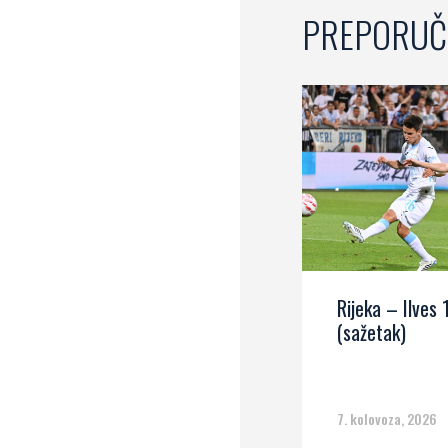
PREPORUČ
Rijeka – Ilves 
(sažetak)
7. kolovoza, 2026