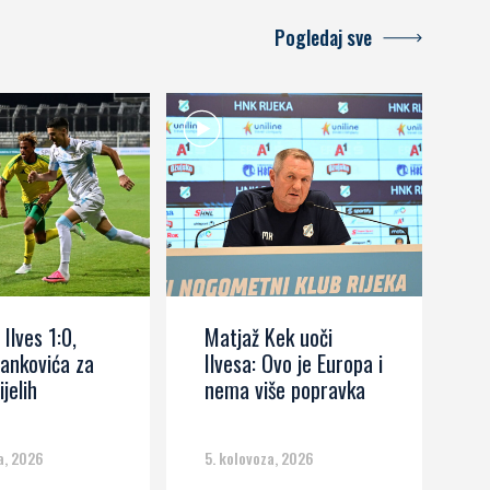
Pogledaj sve
 Ilves 1:0,
Matjaž Kek uoči
I
ankovića za
Ilvesa: Ovo je Europa i
s
ijelih
nema više popravka
č
m
a, 2026
5. kolovoza, 2026
5.