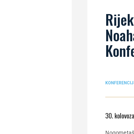
Rije
Noaha
Konfe
KONFERENCIJ
30. kolovoz
Nogometaši