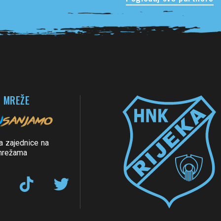
 MREŽE
a zajednice na
mrežama