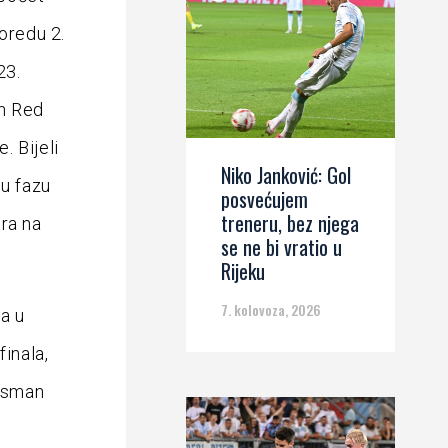
poredu 2.
23.
ln Red
. Bijeli
Niko Janković: Gol
nu fazu
posvećujem
treneru, bez njega
ara na
se ne bi vratio u
Rijeku
7. kolovoza, 2026
a u
finala,
lasman