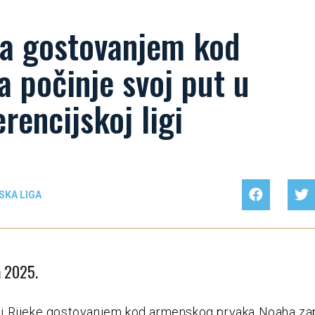
ka gostovanjem kod
 počinje svoj put u
rencijskoj ligi
SKA LIGA
a 2025.
 Rijeke gostovanjem kod armenskog prvaka Noaha za