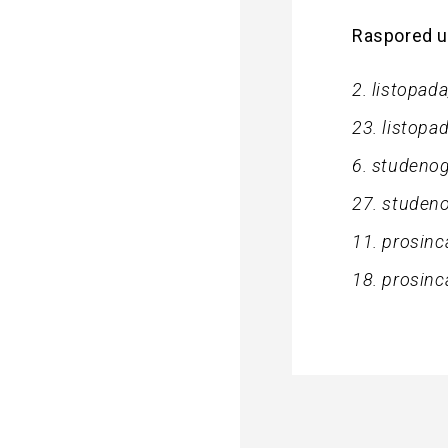
Raspored u
2. listopad
23. listopa
6. studenog
27. studeno
11. prosinca
18. prosinc