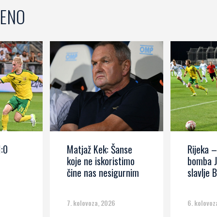
ENO
1:0
Matjaž Kek: Šanse
Rijeka –
koje ne iskoristimo
bomba J
čine nas nesigurnim
slavlje B
7. kolovoza, 2026
6. kolovoz