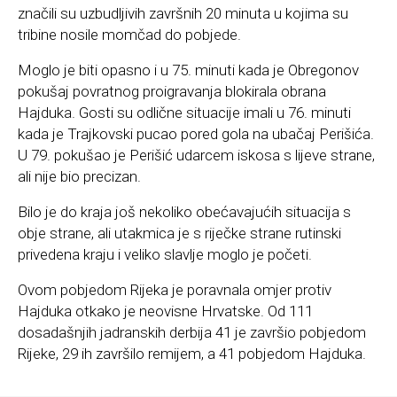
značili su uzbudljivih završnih 20 minuta u kojima su
tribine nosile momčad do pobjede.
Moglo je biti opasno i u 75. minuti kada je Obregonov
pokušaj povratnog proigravanja blokirala obrana
Hajduka. Gosti su odlične situacije imali u 76. minuti
kada je Trajkovski pucao pored gola na ubačaj Perišića.
U 79. pokušao je Perišić udarcem iskosa s lijeve strane,
ali nije bio precizan.
Bilo je do kraja još nekoliko obećavajućih situacija s
obje strane, ali utakmica je s riječke strane rutinski
privedena kraju i veliko slavlje moglo je početi.
Ovom pobjedom Rijeka je poravnala omjer protiv
Hajduka otkako je neovisne Hrvatske. Od 111
dosadašnjih jadranskih derbija 41 je završio pobjedom
Rijeke, 29 ih završilo remijem, a 41 pobjedom Hajduka.