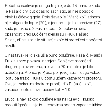
Početno ispitivanje snaga trajalo je do 18. minute kada
je Pašalić prvi put opasno zaprijetio, ali nije pogodio
okvir Lučićevog gola. Pokušavao je i Marić koji jednom
nije stigao do lopte (20’), a jednom nije bio precizan (27’)
kada je tukao s 20-ak metara. Do poluvremena
opasnosti pred Lučićem kreirali su i Fruk, Pašalić i
Selahi, ali nisu to bile situacije koje bi promijenile početni
rezultat.
U nastavak je Rijeka ušla puno odlučnije, Pašalić, Marić i
Fruk su brzo pokazali namjere Sopićeve momčadi u
drugom poluvremenu, ali sve do 70. minute nije bilo
uzbuđenja. A onda je Pjaca po lijevoj strani dugo vukao
loptu pa tražio Fruka u gostujućem kaznenom prostoru.
Ovaj je mekanim dodirom proslijedio Pašaliću koji je
zakucao loptu u bliži Lučićev kut – 1:0.
Erupcija navijačkog oduševljenja na Rujevici i klupko
radosti igrača u bijelim dresovima podno zapadne tribine