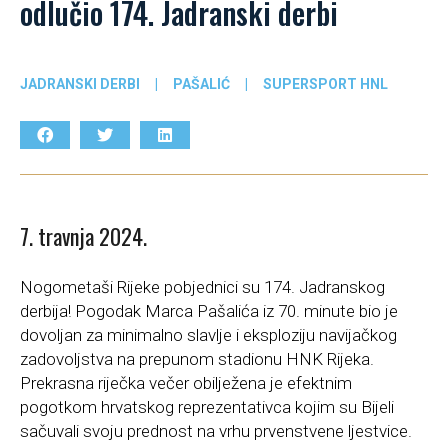
odlučio 174. Jadranski derbi
JADRANSKI DERBI
|
PAŠALIĆ
|
SUPERSPORT HNL
7. travnja 2024.
Nogometaši Rijeke pobjednici su 174. Jadranskog
derbija! Pogodak Marca Pašalića iz 70. minute bio je
dovoljan za minimalno slavlje i eksploziju navijačkog
zadovoljstva na prepunom stadionu HNK Rijeka.
Prekrasna riječka večer obilježena je efektnim
pogotkom hrvatskog reprezentativca kojim su Bijeli
sačuvali svoju prednost na vrhu prvenstvene ljestvice.