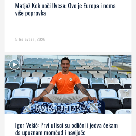
Matjaž Kek uoči Ilvesa: Ovo je Europa i nema
više popravka
5. kolovoza, 2026
Igor Vekić: Prvi utisci su odlični i jedva čekam
da upoznam momčad i navijače