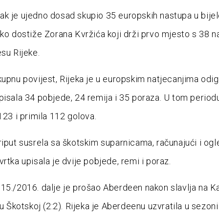
k je ujedno dosad skupio 35 europskih nastupa u bije
ako dostiže Zorana Kvržića koji drži prvo mjesto s 38 n
esu Rijeke.
kupnu povijest, Rijeka je u europskim natjecanjima odig
pisala 34 pobjede, 24 remija i 35 poraza. U tom period
123 i primila 112 golova.
riput susrela sa škotskim suparnicama, računajući i ogl
rtka upisala je dvije pobjede, remi i poraz.
15./2016. dalje je prošao Aberdeen nakon slavlja na Ka
 u Škotskoj (2:2). Rijeka je Aberdeenu uzvratila u sezoni