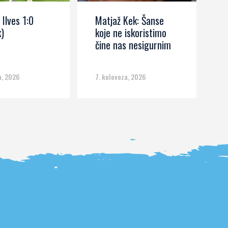
 Ilves 1:0
Matjaž Kek: Šanse
R
)
koje ne iskoristimo
b
čine nas nesigurnim
s
a, 2026
7. kolovoza, 2026
6.