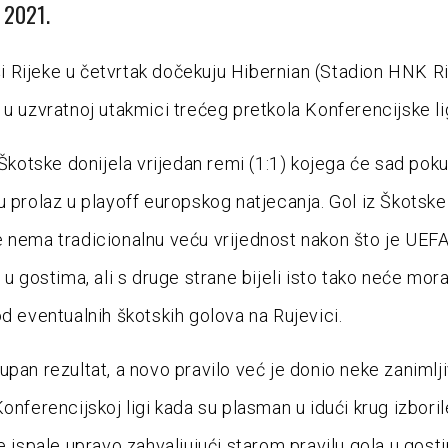
a 2021.
Rijeke u četvrtak dočekuju Hibernian (Stadion HNK Ri
 u uzvratnoj utakmici trećeg pretkola Konferencijske li
 Škotske donijela vrijedan remi (1:1) kojega će sad poku
u prolaz u playoff europskog natjecanja. Gol iz Škotsk
 nema tradicionalnu veću vrijednost nakon što je UEFA
 u gostima, ali s druge strane bijeli isto tako neće mora
od eventualnih škotskih golova na Rujevici.
upan rezultat, a novo pravilo već je donio neke zanimlj
Konferencijskoj ligi kada su plasman u idući krug izbori
če ispale upravo zahvaljujući starom pravilu gola u gost