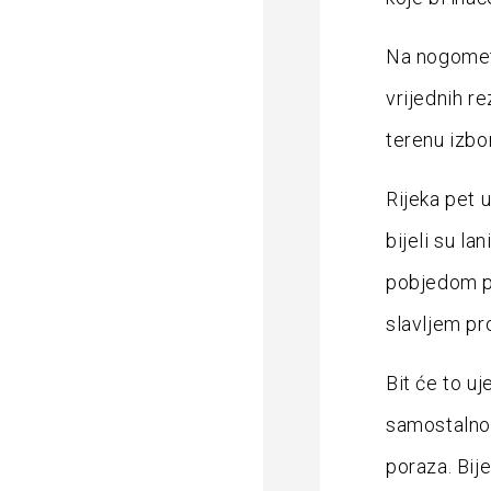
Na nogometa
vrijednih r
terenu izbor
Rijeka pet 
bijeli su la
pobjedom pr
slavljem pro
Bit će to u
samostalnos
poraza. Bije