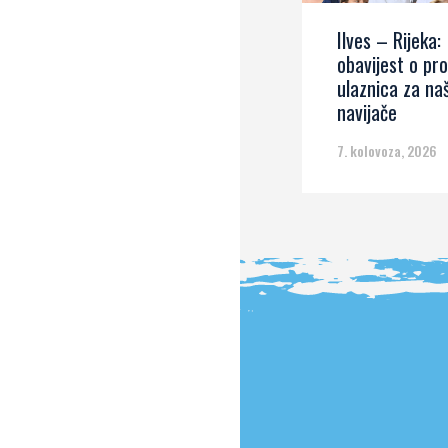
Ilves – Rijeka:
obavijest o pro
ulaznica za na
navijače
7. kolovoza, 2026