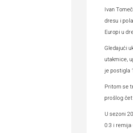
Ivan Tomeča
dresu i pol
Europi u dr
Gledajući u
utakmice, u
je postigla 
Pritom se t
prošlog četv
U sezoni 20
0:3 i remija