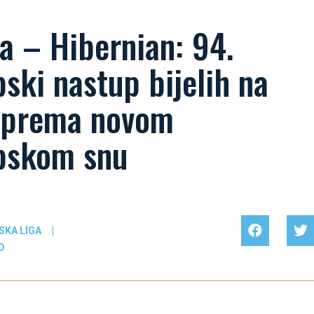
a – Hibernian: 94.
ski nastup bijelih na
 prema novom
pskom snu
SKA LIGA
|
D