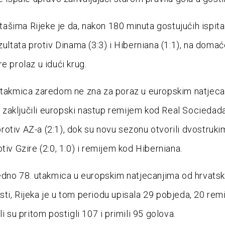
šima Rijeke je da, nakon 180 minuta gostujućih ispita
ezultata protiv Dinama (3:3) i Hiberniana (1:1), na doma
e prolaz u idući krug.
utakmica zaredom ne zna za poraz u europskim natjeca
ni zaključili europski nastup remijem kod Real Sociedada 
otiv AZ-a (2:1), dok su novu sezonu otvorili dvostruki
tiv Gzire (2:0, 1:0) i remijem kod Hiberniana.
jedno 78. utakmica u europskim natjecanjima od hrvats
ti, Rijeka je u tom periodu upisala 29 pobjeda, 20 remi
li su pritom postigli 107 i primili 95 golova.