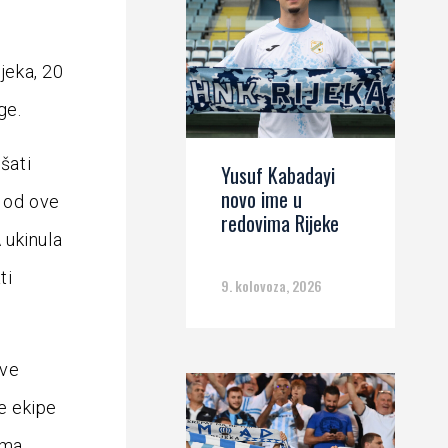
jeka, 20
ge.
šati
Yusuf Kabadayi
novo ime u
e od ove
redovima Rijeke
 ukinula
ti
9. kolovoza, 2026
ive
le ekipe
ima.