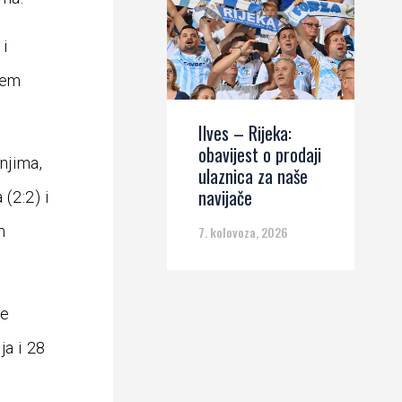
 i
ćem
Ilves – Rijeka:
obavijest o prodaji
njima,
ulaznica za naše
navijače
(2:2) i
m
7. kolovoza, 2026
ke
ja i 28