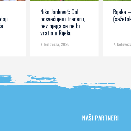
Niko Janković: Gol
Rijeka –
daji
posvećujem treneru,
(sažetak
še
bez njega se ne bi
vratio u Rijeku
7. kolovoza, 2026
7. kolovoz
NAŠI PARTNERI