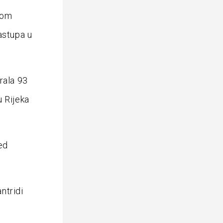
lom
astupa u
rala 93
u Rijeka
ed
ntridi