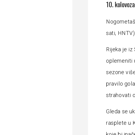
10. kolovoz
Nogometaši 
sati, HNTV)
Rijeka je iz
oplemeniti 
sezone više
pravilo gola
strahovati 
Gleda se uk
rasplete u 
koje bi ina