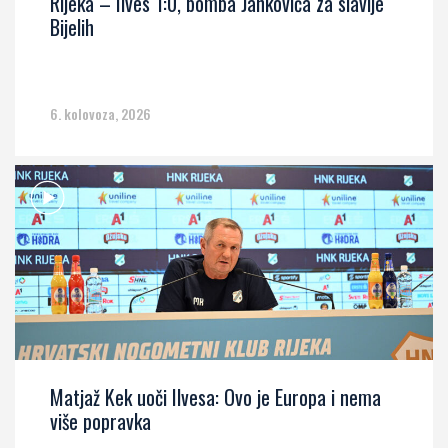
Rijeka – Ilves 1:0, bomba Jankovića za slavlje
Bijelih
6. kolovoza, 2026
Matjaž Kek uoči Ilvesa: Ovo je Europa i nema
više popravka