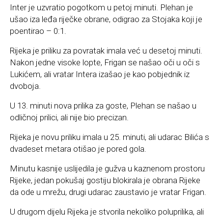
Inter je uzvratio pogotkom u petoj minuti. Plehan je
ušao iza leđa riječke obrane, odigrao za Stojaka koji je
poentirao – 0:1.
Rijeka je priliku za povratak imala već u desetoj minuti.
Nakon jedne visoke lopte, Frigan se našao oči u oči s
Lukićem, ali vratar Intera izašao je kao pobjednik iz
dvoboja.
U 13. minuti nova prilika za goste, Plehan se našao u
odličnoj prilici, ali nije bio precizan.
Rijeka je novu priliku imala u 25. minuti, ali udarac Bilića s
dvadeset metara otišao je pored gola.
Minutu kasnije uslijedila je gužva u kaznenom prostoru
Rijeke, jedan pokušaj gostiju blokirala je obrana Rijeke
da ode u mrežu, drugi udarac zaustavio je vratar Frigan.
U drugom dijelu Rijeka je stvorila nekoliko poluprilika, ali