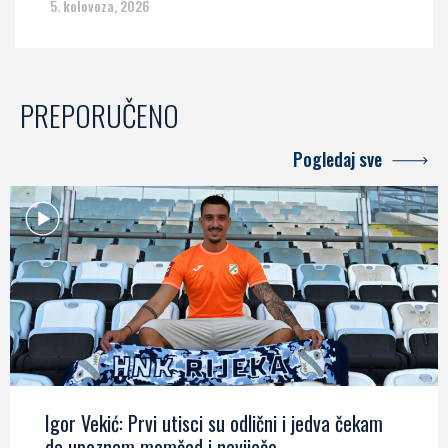
5. kolovoza, 2026
PREPORUČENO
Pogledaj sve
Igor Vekić: Prvi utisci su odlični i jedva čekam
da upoznam momčad i navijače