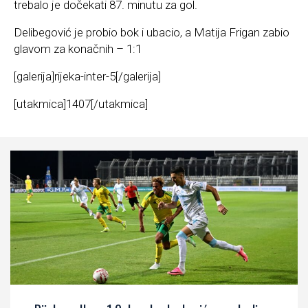
trebalo je dočekati 87. minutu za gol.
Delibegović je probio bok i ubacio, a Matija Frigan zabio
glavom za konačnih – 1:1
[galerija]rijeka-inter-5[/galerija]
[utakmica]1407[/utakmica]