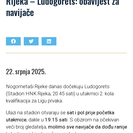
Rijeka – Ludogorets: obavijest za
navijače
22. srpnja 2025.
Nogometaši Rijeke danas dočekuju Ludogorets
(Stadion HNK Rijeka, 20.45 sati) u utakmici 2. kola
kvalifikacija za Ligu prvaka.
Ulazi na stadion otvaraju se
sat i pol prije početka
utakmice
, dakle u
19:15 sati
. S obzirom na očekivan
veći broj gledatelja,
molimo sve navijače da dođu ranije