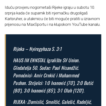
Iduću provjeru nogometaši Rijeke igraju u subotu 10.
srpnja kada će suparnik biti njemačku drugoligaš
Karlsruher, a utakmicu će biti moguće pratiti u izravnom
prijenosu na MaxSportu i na klupskom YouTube kanalu.
Rijeka – Nyiregyhaza S. 3:1
HAUS IM ENNSTAL Igralište SV Union.
Gledatelja 50. Sudac: Paul Nisandžić.
Pomoćnici: Amir Crnkić i Muhammed
Pushon. Strijelci: 1:0 Ivanović (70′), 2:0 Butić
(80′), 3:0 Ivanović (85′), 3:1 Olah (120′).
RIJEKA: Zlomislić, Smolčić, Galešić, Radeljić,