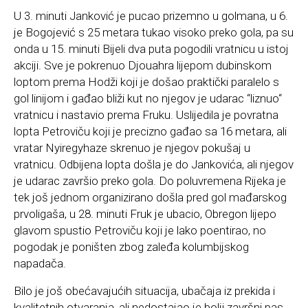
U 3. minuti Janković je pucao prizemno u golmana, u 6.
je Bogojević s 25 metara tukao visoko preko gola, pa su
onda u 15. minuti Bijeli dva puta pogodili vratnicu u istoj
akciji. Sve je pokrenuo Djouahra lijepom dubinskom
loptom prema Hodži koji je došao praktički paralelo s
gol linijom i gađao bliži kut no njegov je udarac “liznuo“
vratnicu i nastavio prema Fruku. Uslijedila je povratna
lopta Petroviču koji je precizno gađao sa 16 metara, ali
vratar Nyiregyhaze skrenuo je njegov pokušaj u
vratnicu. Odbijena lopta došla je do Jankovića, ali njegov
je udarac završio preko gola. Do poluvremena Rijeka je
tek još jednom organizirano došla pred gol mađarskog
prvoligaša, u 28. minuti Fruk je ubacio, Obregon lijepo
glavom spustio Petroviču koji je lako poentirao, no
pogodak je poništen zbog zaleđa kolumbijskog
napadača.
Bilo je još obećavajućih situacija, ubačaja iz prekida i
kvalitetnih otvaranja, ali nedostajao je bolji završni pas