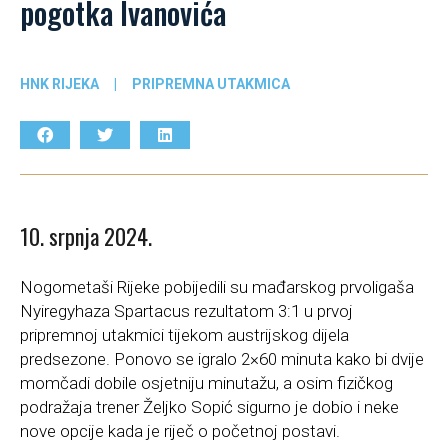
pogotka Ivanovića
HNK RIJEKA
|
PRIPREMNA UTAKMICA
10. srpnja 2024.
Nogometaši Rijeke pobijedili su mađarskog prvoligaša
Nyiregyhaza Spartacus rezultatom 3:1 u prvoj
pripremnoj utakmici tijekom austrijskog dijela
predsezone. Ponovo se igralo 2×60 minuta kako bi dvije
momčadi dobile osjetniju minutažu, a osim fizičkog
podražaja trener Željko Sopić sigurno je dobio i neke
nove opcije kada je riječ o početnoj postavi.