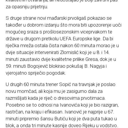
za opasniju prijetnju.
S druge strane novi mađarski prvoligaš pokazao se
također u dobrom izdanju što mora biti upozorenje uoči
mogućeg sraza s prošlosezonskim viceprvakom te
države u drugom pretkolu UEFA Europske lige. Da bi
riječka mreža ostala čista nakon 60 minuta morao je u
dvije situacije intervenirati Zlomislić koji je u 8. i 14.
minuti zaustavio dvije kvalitetne prilike Gresa, dok je u
59. minuti Bogojević blokirao pokušaj B. Nagyja i
vjerojatno spriječio pogodak.
U drugih 60 minuta trener Sopić na travnjak je poslao
novu momčad, ali koja mu je zasigurno dala za
razmišljati kada je riječ o dresovima prvotimaca.
Posebno se to odnosi na Ivanovića koji je bio razigran,
rastrčan, na kraju i efikasan. Ivanović je najprije u 67.
minuti pripremio šansu Butiću koji je dva puta tukao u
blok, a onda tri minute kasnije doveo Rijeku u vodstvo.