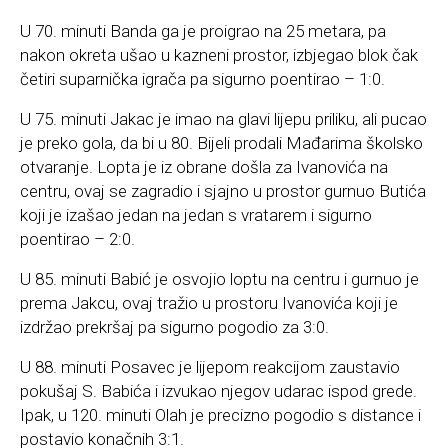
U 70. minuti Banda ga je proigrao na 25 metara, pa
nakon okreta ušao u kazneni prostor, izbjegao blok čak
četiri suparnička igrača pa sigurno poentirao – 1:0.
U 75. minuti Jakac je imao na glavi lijepu priliku, ali pucao
je preko gola, da bi u 80. Bijeli prodali Mađarima školsko
otvaranje. Lopta je iz obrane došla za Ivanovića na
centru, ovaj se zagradio i sjajno u prostor gurnuo Butića
koji je izašao jedan na jedan s vratarem i sigurno
poentirao – 2:0.
U 85. minuti Babić je osvojio loptu na centru i gurnuo je
prema Jakcu, ovaj tražio u prostoru Ivanovića koji je
izdržao prekršaj pa sigurno pogodio za 3:0.
U 88. minuti Posavec je lijepom reakcijom zaustavio
pokušaj S. Babića i izvukao njegov udarac ispod grede.
Ipak, u 120. minuti Olah je precizno pogodio s distance i
postavio konačnih 3:1.