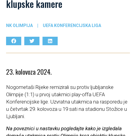
klupske kamere
NK OLIMPIJA
|
UEFA KONFERENCIJSKA LIGA
23. kolovoza 2024.
Nogometaši Rijeke remizirali su protiv ljubljanske
Olimpije (1:1) u prvoj utakmici play-offa UEFA
Konferencijske lige. Uzvratna utakmica na rasporedu je
u četvrtak 29. kolovoza u 19 sati na stadionu Stožice u
Ljubljani.
Na poveznici u nastavku pogledajte kako je izgledala
domaća utakmica protiv Olimpije kroz objektiv klupske