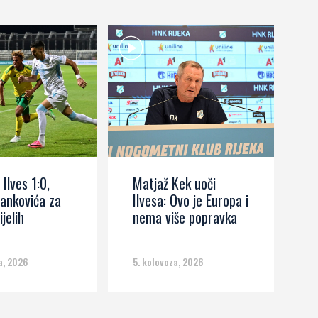
 Ilves 1:0,
Matjaž Kek uoči
I
ankovića za
Ilvesa: Ovo je Europa i
s
ijelih
nema više popravka
č
m
a, 2026
5. kolovoza, 2026
5.