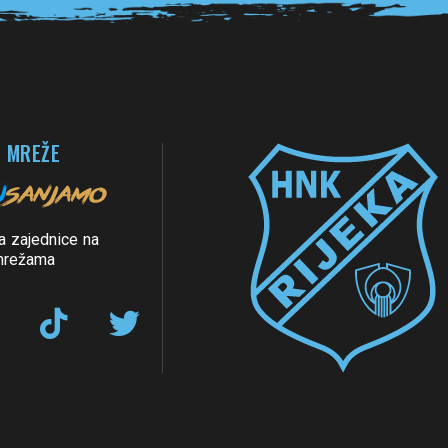
 MREŽE
a zajednice na
mrežama