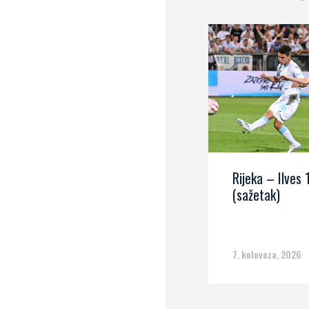
Rijeka – Ilves 
(sažetak)
7. kolovoza, 2026