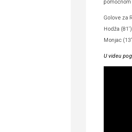
pomoćnom t
Golove za Ri
Hodža (81′) 
Monjac (13′
U videu pog