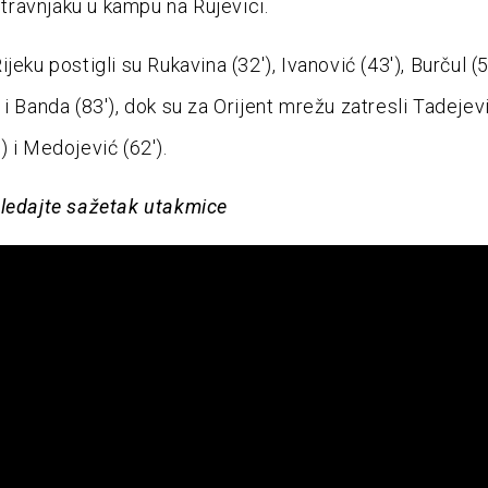
ravnjaku u kampu na Rujevici.
jeku postigli su Rukavina (32′), Ivanović (43′), Burčul (5
i Banda (83′), dok su za Orijent mrežu zatresli Tadejević
) i Medojević (62′).
ledajte sažetak utakmice