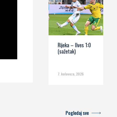
Rijeka – Ilves 1:0
(sažetak)
7. kolovoza, 2026
Pogledaj sve