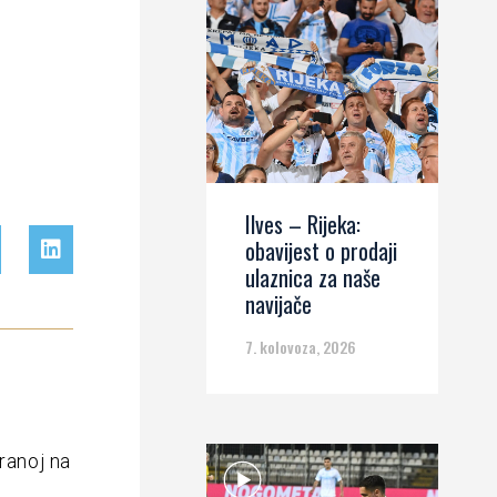
Ilves – Rijeka:
obavijest o prodaji
ulaznica za naše
navijače
7. kolovoza, 2026
ranoj na