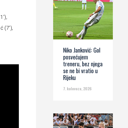
1′),
 (7′),
Niko Janković: Gol
posvećujem
treneru, bez njega
se ne bi vratio u
Rijeku
7. kolovoza, 2026