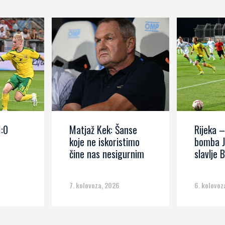
1:0
Matjaž Kek: Šanse
Rijeka –
koje ne iskoristimo
bomba J
čine nas nesigurnim
slavlje B
7. kolovoza, 2026
6. kolovoz