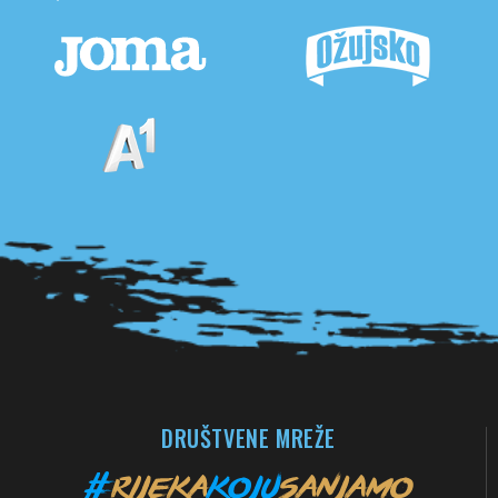
Pogledaj sve partnere
DRUŠTVENE MREŽE